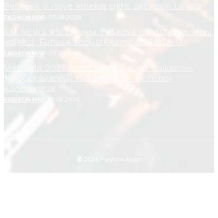
Pešková o nové kolekci Light Between Layers
FASHION MAP
07.08.2026
FM NEWS #5: Daniela Pešková představuje letní
kolekci, Furiosa spouští kampaň F®CK IT
FASHION MAP
03.08.2026
Met Gala 2027 bude patřit Johnu Gallianovi.
Nejočekávanější módní večer se nebojí
kontroverze
FASHION MAP
01.08.2026
© 2026 Fashion Map