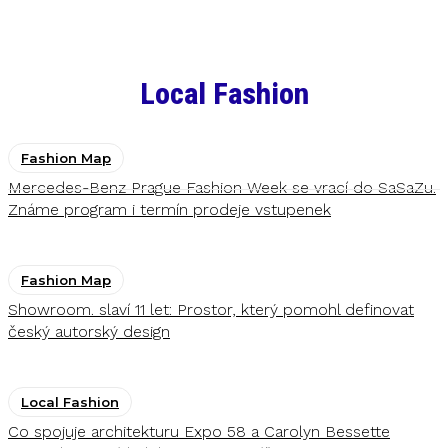
Local Fashion
Fashion Map
Mercedes-Benz Prague Fashion Week se vrací do SaSaZu.
Známe program i termín prodeje vstupenek
Fashion Map
Showroom. slaví 11 let: Prostor, který pomohl definovat
český autorský design
Local Fashion
Co spojuje architekturu Expo 58 a Carolyn Bessette