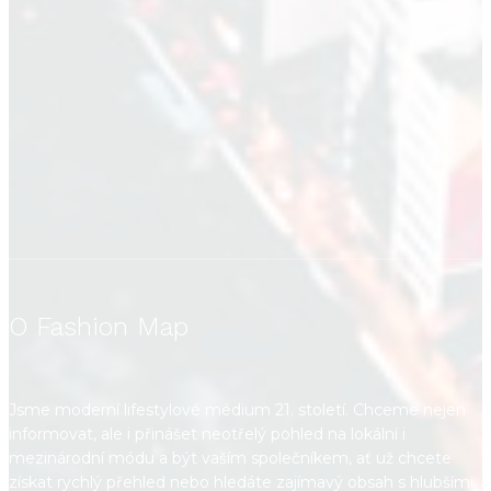
O Fashion Map
Jsme moderní lifestylové médium 21. století. Chceme nejen
informovat, ale i přinášet neotřelý pohled na lokální i
mezinárodní módu a být vaším společníkem, ať už chcete
získat rychlý přehled nebo hledáte zajímavý obsah s hlubšími