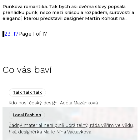
Punková romantika. Tak bych asi dvěma slovy popsala
přehlídku punk, něco mezi krásou a rozpadem, surovostí a
elegancí, kterou představil designér Martin Kohout na...
1
2
3
...
17
Page 1 of 17
Co vás baví
Talk Talk Talk
Kdo nosí český design: Adéla Mazánková
Local Fashion
Žádný materiál není plně udržitelný, ráda věřím ve vědu,
říká designérka Marie Nina Václavková