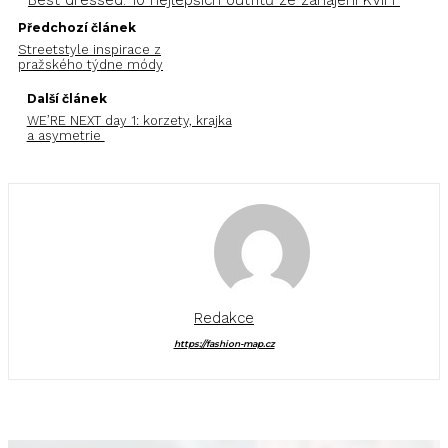
Best dressed: 10 nejlepších outfitů ze zahájení KVIFF
Předchozí článek
Streetstyle inspirace z
pražského týdne módy
Další článek
WE’RE NEXT day 1: korzety, krajka
a asymetrie
Redakce
https://fashion-map.cz