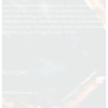
Jsme moderní lifestylové médium 21. století. Chceme nejen
informovat, ale i přinášet neotřelý pohled na lokální i
mezinárodní módu a být vaším společníkem, ať už chcete
získat rychlý přehled nebo hledáte zajímavý obsah s hlubšími
texty a rozhovory. Chceme si hledat vlastní cestu, která bude
bavit nejen nás, ale hlavně vás, naše čtenáře.
Kontakt
info@fashion-map.cz