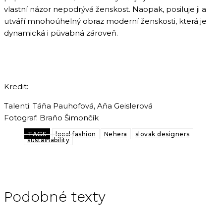
vlastní názor nepodrývá ženskost. Naopak, posiluje ji a
utváří mnohoúhelný obraz moderní ženskosti, která je
dynamická i půvabná zároveň.
Kredit:
Talenti: Táňa Pauhofová, Aňa Geislerová
Fotograf: Braňo Šimončík
TAGS
local fashion
Nehera
slovak designers
sustainability
Podobné texty