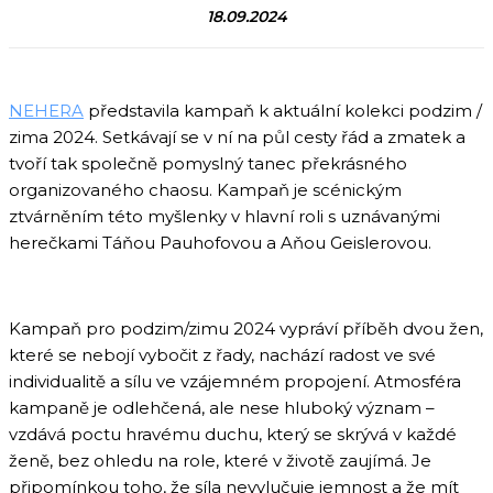
18.09.2024
NEHERA
představila kampaň k aktuální kolekci podzim /
zima 2024. Setkávají se v ní na půl cesty řád a zmatek a
tvoří tak společně pomyslný tanec překrásného
organizovaného chaosu. Kampaň je scénickým
ztvárněním této myšlenky v hlavní roli s uznávanými
herečkami Táňou Pauhofovou a Aňou Geislerovou.
Kampaň pro podzim/zimu 2024 vypráví příběh dvou žen,
které se nebojí vybočit z řady, nachází radost ve své
individualitě a sílu ve vzájemném propojení. Atmosféra
kampaně je odlehčená, ale nese hluboký význam –
vzdává poctu hravému duchu, který se skrývá v každé
ženě, bez ohledu na role, které v životě zaujímá. Je
připomínkou toho, že síla nevylučuje jemnost a že mít