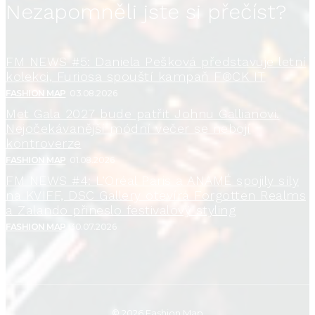
Nezapomněli jste si přečíst?
FM NEWS #5: Daniela Pešková představuje letní
kolekci, Furiosa spouští kampaň F®CK IT
FASHION MAP
03.08.2026
Met Gala 2027 bude patřit Johnu Gallianovi.
Nejočekávanější módní večer se nebojí
kontroverze
FASHION MAP
01.08.2026
FM NEWS #4: L’Oréal Paris a ANAMÉ spojily síly
na KVIFF, DSC Gallery otevírá Forgotten Realms
a Zalando přineslo festivalový styling
FASHION MAP
30.07.2026
© 2026 Fashion Map