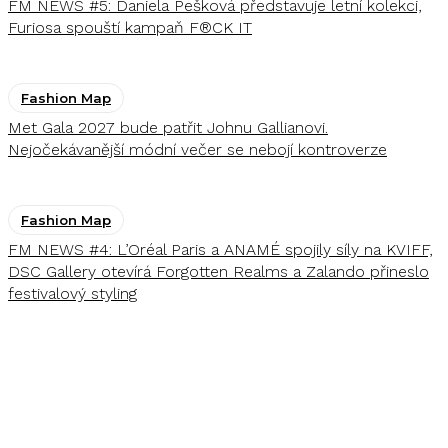
FM NEWS #5: Daniela Pešková představuje letní kolekci,
Furiosa spouští kampaň F®CK IT
Fashion Map
Met Gala 2027 bude patřit Johnu Gallianovi.
Nejočekávanější módní večer se nebojí kontroverze
Fashion Map
FM NEWS #4: L’Oréal Paris a ANAMÉ spojily síly na KVIFF,
DSC Gallery otevírá Forgotten Realms a Zalando přineslo
festivalový styling