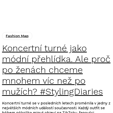
Fashion Map
Koncertní turné jako
módní přehlídka. Ale proč
po ženách chceme
mnohem víc než po
mužích? #StylingDiaries
Koncertní turné se v posledních letech proměnila v jedny z
největších módních událostí současnosti. Každý outfit se
během několika minut objeví na TikToku, fanoušci...