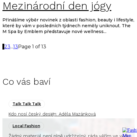
Mezinárodní den jógy
Přinášíme výběr novinek z oblasti fashion, beauty i lifestyle,
které by vám v posledních týdnech neměly uniknout. The
M Spa by Emblem představuje nové wellness...
1
2
3
...
13
Page 1 of 13
Co vás baví
Talk Talk Talk
Kdo nosí český design: Adéla Mazánková
Local Fashion
Žádný materiál není plně udržitelný, ráda věřím ve vědu,