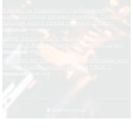
Zalando na Copenhagen Fashion Week
podpořilo novou generaci designérů. Cenu
Visionary Award získala značka Institution
FASHION MAP
08.08.2026
Světlo mezi vrstvami: návrhářka Daniela
Pešková o nové kolekci Light Between Layers
FASHION MAP
07.08.2026
FM NEWS #5: Daniela Pešková představuje letní
kolekci, Furiosa spouští kampaň F®CK IT
FASHION MAP
03.08.2026
© 2026 Fashion Map