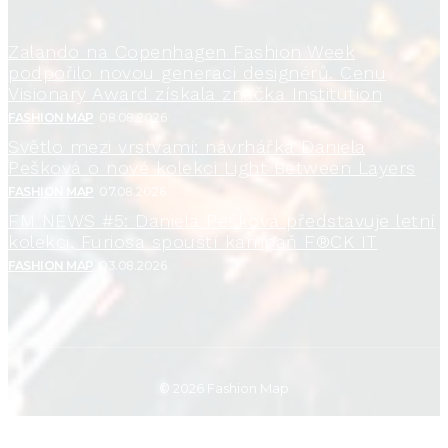
Zalando na Copenhagen Fashion Week
podpořilo novou generaci designérů. Cenu
Visionary Award získala značka Institution
FASHION MAP
08.08.2026
Světlo mezi vrstvami: návrhářka Daniela
Pešková o nové kolekci Light Between Layers
FASHION MAP
07.08.2026
FM NEWS #5: Daniela Pešková představuje letní
kolekci, Furiosa spouští kampaň F®CK IT
FASHION MAP
03.08.2026
© 2026 Fashion Map