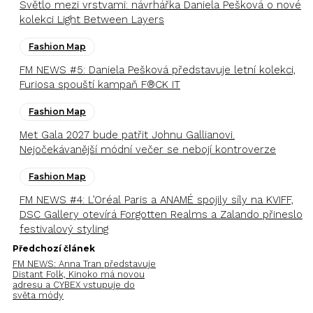
Světlo mezi vrstvami: návrhářka Daniela Pešková o nové
kolekci Light Between Layers
Fashion Map
FM NEWS #5: Daniela Pešková představuje letní kolekci,
Furiosa spouští kampaň F®CK IT
Fashion Map
Met Gala 2027 bude patřit Johnu Gallianovi.
Nejočekávanější módní večer se nebojí kontroverze
Fashion Map
FM NEWS #4: L’Oréal Paris a ANAMÉ spojily síly na KVIFF,
DSC Gallery otevírá Forgotten Realms a Zalando přineslo
festivalový styling
Předchozí článek
FM NEWS: Anna Tran představuje
Distant Folk, Kinoko má novou
adresu a CYBEX vstupuje do
světa módy