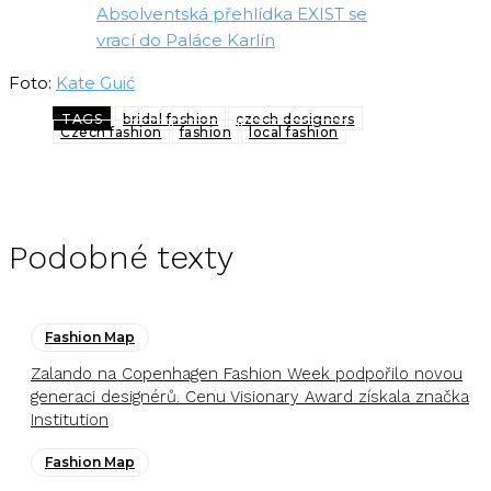
Absolventská přehlídka EXIST se
vrací do Paláce Karlín
Foto:
Kate Guić
TAGS
bridal fashion
czech designers
Czech fashion
fashion
local fashion
Podobné texty
Fashion Map
Zalando na Copenhagen Fashion Week podpořilo novou
generaci designérů. Cenu Visionary Award získala značka
Institution
Fashion Map