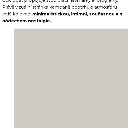
Guić opět propojuje svou práci návrhářky a fotografky.
Právě vizuální stránka kampaně podtrhuje atmosféru
celé kolekce:
minimalistickou, intimní, současnou a s
nádechem nostalgie.