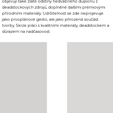
objevují také zlaté odstíny hedvábného dupionu z
deadstockových zdrojů, doplněné dalšími prémiovými
přírodními materiály. Udržitelnost se zde neprojevuje
jako prvoplánové gesto, ale jako přirozená součást
tvorby. Skrze práci s kvalitními materiály, deadstockem a
důrazem na nadčasovost.