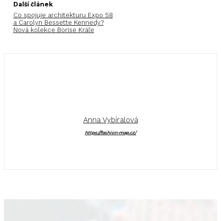
Další článek
Co spojuje architekturu Expo 58
a Carolyn Bessette Kennedy?
Nová kolekce Borise Kráľe
Anna Vybíralová
https://fashion-map.cz/