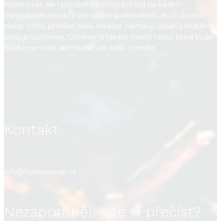
informovat, ale i přinášet neotřelý pohled na lokální i
mezinárodní módu a být vaším společníkem, ať už chcete
získat rychlý přehled nebo hledáte zajímavý obsah s hlubšími
texty a rozhovory. Chceme si hledat vlastní cestu, která bude
bavit nejen nás, ale hlavně vás, naše čtenáře.
Kontakt
info@fashion-map.cz
Nezapomněli jste si přečíst?