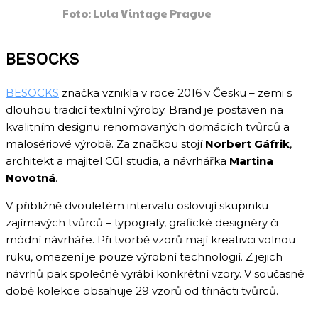
Foto: Lula Vintage Prague
BESOCKS
BESOCKS
značka vznikla v roce 2016 v Česku – zemi s
dlouhou tradicí textilní výroby. Brand je postaven na
kvalitním designu renomovaných domácích tvůrců a
malosériové výrobě. Za značkou stojí
Norbert Gáfrik
,
architekt a majitel CGI studia, a návrhářka
Martina
Novotná
.
V přibližně dvouletém intervalu oslovují skupinku
zajímavých tvůrců – typografy, grafické designéry či
módní návrháře. Při tvorbě vzorů mají kreativci volnou
ruku, omezení je pouze výrobní technologií. Z jejich
návrhů pak společně vyrábí konkrétní vzory. V současné
době kolekce obsahuje 29 vzorů od třinácti tvůrců.