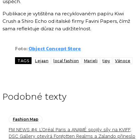
úspěch.
Publikace je vytištěna na recyklovaném papíru Kiwi
Crush a Shiro Echo od italské firmy Favini Papers, čímž
sama reflektuje důraz na udržitelnost.
Foto:
Object Concept Store
TAGS
Lejaan
local fashion
Marieli
tipy
Vánoce
Podobné texty
Fashion Map
FM NEWS #4: L’Oréal Paris a ANAMÉ spojily síly na KVIFF,
DSC Gallery otevírá Forgotten Realms a Zalando přineslo