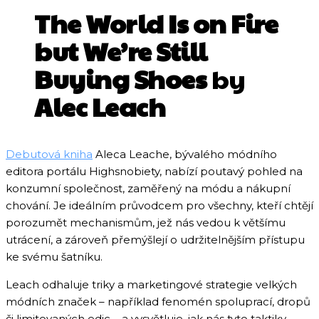
The World Is on Fire
but We’re Still
Buying Shoes
by
Alec Leach
Debutová kniha
Aleca Leache, bývalého módního
editora portálu Highsnobiety, nabízí poutavý pohled na
konzumní společnost, zaměřený na módu a nákupní
chování. Je ideálním průvodcem pro všechny, kteří chtějí
porozumět mechanismům, jež nás vedou k většímu
utrácení, a zároveň přemýšlejí o udržitelnějším přístupu
ke svému šatníku.
Leach odhaluje triky a marketingové strategie velkých
módních značek – například fenomén spoluprací, dropů
či limitovaných edic – a vysvětluje, jak nás tyto taktiky