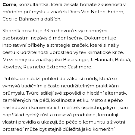
Corre
, konzultantka, která získala bohaté zkušenosti v
módním průmyslu u značek Dries Van Noten, Erdem,
Cecilie Bahnsen a dalších.
Sborník obsahuje 33 rozhovorů s významnými
osobnostmi nezávislé módní scény. Dokumentuje
inspirativní příběhy a strategie značek, které si našly
cestu k udržitelnosti uprostřed výzev klimatické krize.
Mezi nimi jsou značky jako Baserange, J. Hannah, Babaà,
Kowtow, Rus nebo Extreme Cashmere.
Publikace nabízí pohled do zákulisí módy, která se
vymyká tradičním a často neudržitelným praktikám
průmyslu. Tvůrci sdílejí své zpovědi o hledání alternativ,
zaměřených na péči, lokálnost a etiku. Místo slepého
následování konvenčních měřítek úspěchu, jakými jsou
například rychlý růst a masová produkce, formulují
vlastní pravidla a ukazují, že péče o komunitu a životní
prostředí může být stejně důležitá jako komerční