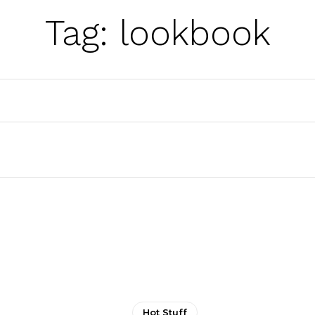
Tag:
lookbook
Hot Stuff