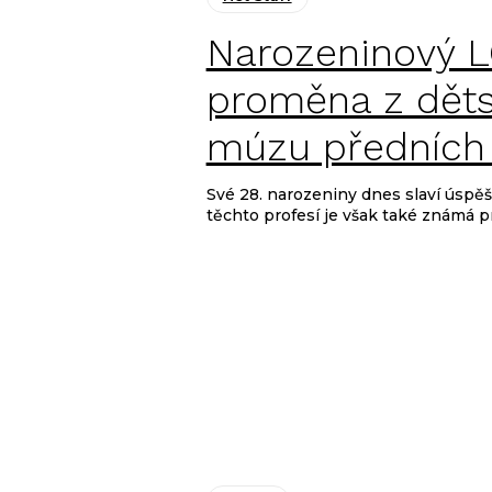
Narozeninový
proměna z děts
múzu předních
Své 28. narozeniny dnes slaví úspě
těchto profesí je však také známá pr