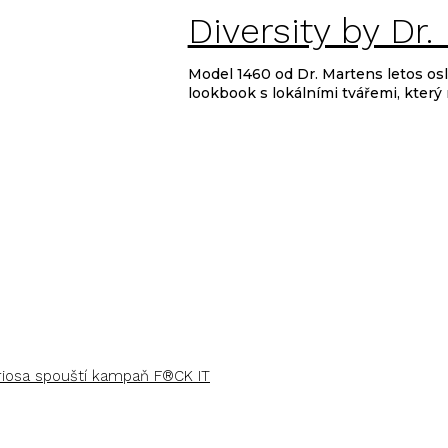
Diversity by Dr
Model 1460 od Dr. Martens letos osla
lookbook s lokálními tvářemi, který ná
uriosa spouští kampaň F®CK IT