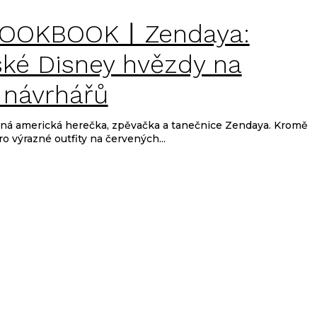
 LOOKBOOKㅣZendaya:
ké Disney hvězdy na
 návrhářů
šná americká herečka, zpěvačka a tanečnice Zendaya. Kromě
o výrazné outfity na červených...