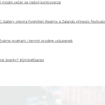
ší módní večer se nebojí kontroverze
C Gallery otevírá Forgotten Realms a Zalando přineslo festivalo
Známe program i termín prodeje vstupenek
é šperky? #StylingDiaries