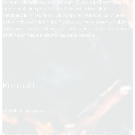
Jsme moderní lifestylové médium 21. století. Chceme nejen
informovat, ale i přinášet neotřelý pohled na lokální i
mezinárodní módu a být vaším společníkem, ať už chcete
získat rychlý přehled nebo hledáte zajímavý obsah s hlubšími
texty a rozhovory. Chceme si hledat vlastní cestu, která bude
bavit nejen nás, ale hlavně vás, naše čtenáře.
Kontakt
info@fashion-map.cz