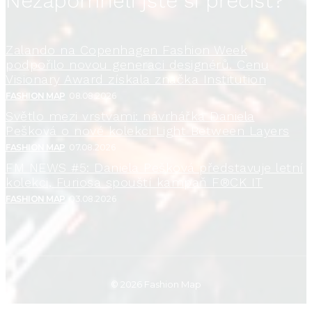
Nezapomněli jste si přečíst?
Zalando na Copenhagen Fashion Week
podpořilo novou generaci designérů. Cenu
Visionary Award získala značka Institution
FASHION MAP
08.08.2026
Světlo mezi vrstvami: návrhářka Daniela
Pešková o nové kolekci Light Between Layers
FASHION MAP
07.08.2026
FM NEWS #5: Daniela Pešková představuje letní
kolekci, Furiosa spouští kampaň F®CK IT
FASHION MAP
03.08.2026
© 2026 Fashion Map