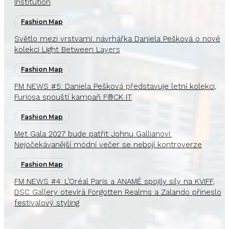
Institution
Fashion Map
Světlo mezi vrstvami: návrhářka Daniela Pešková o nové
kolekci Light Between Layers
Fashion Map
FM NEWS #5: Daniela Pešková představuje letní kolekci,
Furiosa spouští kampaň F®CK IT
Fashion Map
Met Gala 2027 bude patřit Johnu Gallianovi.
Nejočekávanější módní večer se nebojí kontroverze
Fashion Map
FM NEWS #4: L’Oréal Paris a ANAMÉ spojily síly na KVIFF,
DSC Gallery otevírá Forgotten Realms a Zalando přineslo
festivalový styling