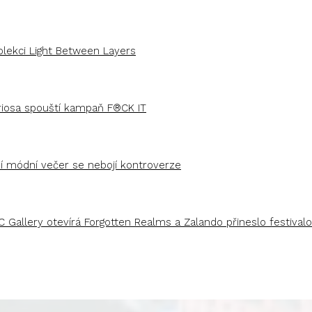
olekci Light Between Layers
uriosa spouští kampaň F®CK IT
ší módní večer se nebojí kontroverze
C Gallery otevírá Forgotten Realms a Zalando přineslo festivalo