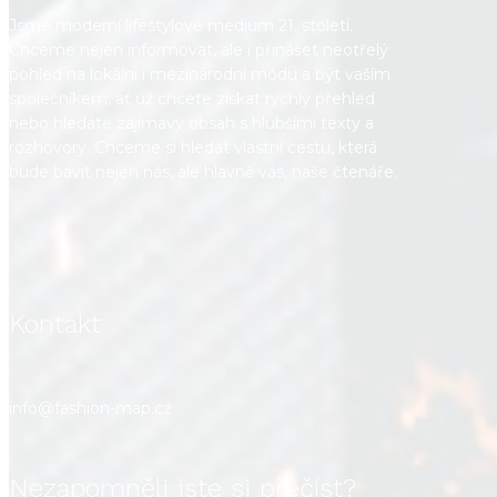
Jsme moderní lifestylové médium 21. století.
Chceme nejen informovat, ale i přinášet neotřelý
pohled na lokální i mezinárodní módu a být vaším
společníkem, ať už chcete získat rychlý přehled
nebo hledáte zajímavý obsah s hlubšími texty a
rozhovory. Chceme si hledat vlastní cestu, která
bude bavit nejen nás, ale hlavně vás, naše čtenáře.
Kontakt
info@fashion-map.cz
Nezapomněli jste si přečíst?