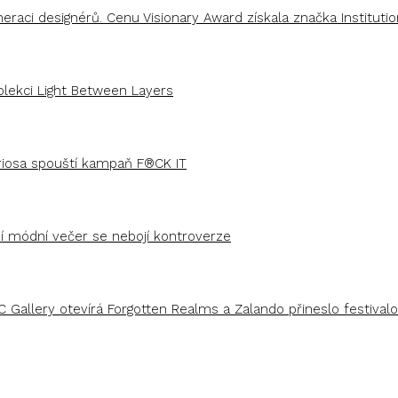
aci designérů. Cenu Visionary Award získala značka Institutio
olekci Light Between Layers
uriosa spouští kampaň F®CK IT
ší módní večer se nebojí kontroverze
C Gallery otevírá Forgotten Realms a Zalando přineslo festivalo