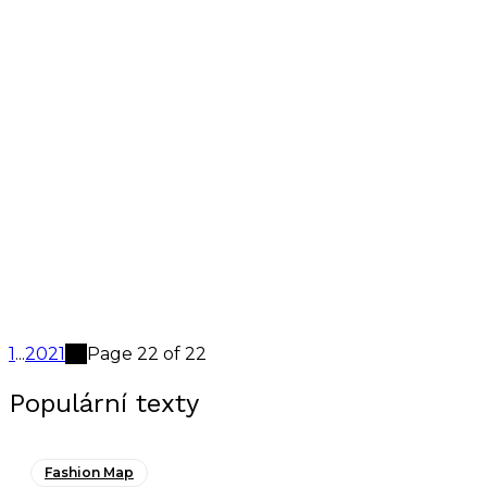
1
...
20
21
22
Page 22 of 22
Populární texty
Fashion Map