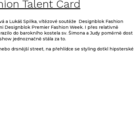
hion Talent Card
vá a Lukáš Spilka, vítězové soutěže Designblok Fashion
mi Designblok Premier Fashion Week. I přes relativně
razilo do barokního kostela sv. Šimona a Judy poměrně dost
 show jednoznačně stála za to.
nebo drsnější street, na přehlídce se styling dotkl hipsterské