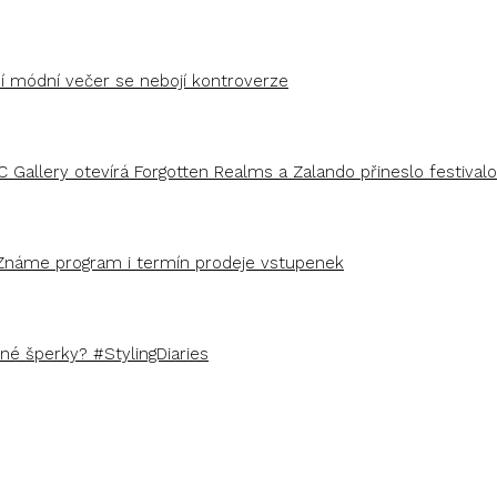
ší módní večer se nebojí kontroverze
C Gallery otevírá Forgotten Realms a Zalando přineslo festivalo
Známe program i termín prodeje vstupenek
é šperky? #StylingDiaries