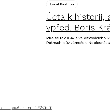
Local Fashion
Úcta k historii
vpřed. Boris Kr
Píše se rok 1847 a ve Vítkovicích v 
Rothschildův zámeček. Noblesní stav
uriosa spouští kampaň F®CK IT