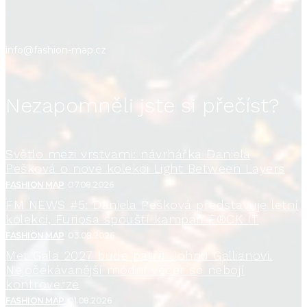
info@fashion-map.cz
Nezapomněli jste si přečíst?
Světlo mezi vrstvami: návrhářka Daniela
Pešková o nové kolekci Light Between Layers
FASHION MAP
07.08.2026
FM NEWS #5: Daniela Pešková představuje letní
kolekci, Furiosa spouští kampaň F®CK IT
FASHION MAP
03.08.2026
Met Gala 2027 bude patřit Johnu Gallianovi.
Nejočekávanější módní večer se nebojí
kontroverze
FASHION MAP
01.08.2026