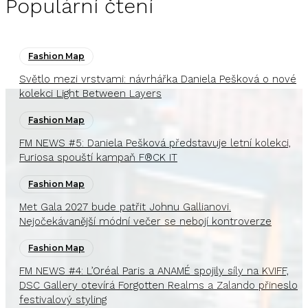
Populární čtení
Fashion Map
Světlo mezi vrstvami: návrhářka Daniela Pešková o nové
kolekci Light Between Layers
Fashion Map
FM NEWS #5: Daniela Pešková představuje letní kolekci,
Furiosa spouští kampaň F®CK IT
Fashion Map
Met Gala 2027 bude patřit Johnu Gallianovi.
Nejočekávanější módní večer se nebojí kontroverze
Fashion Map
FM NEWS #4: L’Oréal Paris a ANAMÉ spojily síly na KVIFF,
DSC Gallery otevírá Forgotten Realms a Zalando přineslo
festivalový styling