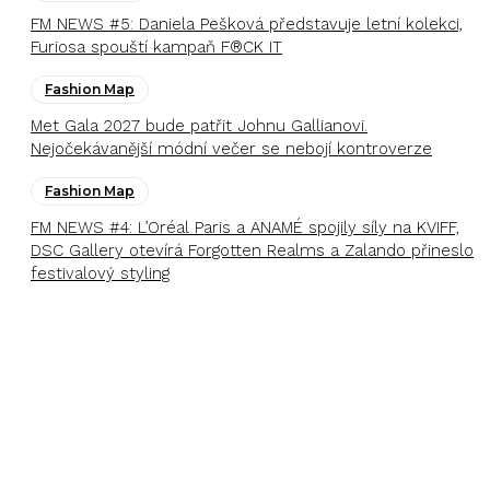
FM NEWS #5: Daniela Pešková představuje letní kolekci,
Furiosa spouští kampaň F®CK IT
Fashion Map
Met Gala 2027 bude patřit Johnu Gallianovi.
Nejočekávanější módní večer se nebojí kontroverze
Fashion Map
FM NEWS #4: L’Oréal Paris a ANAMÉ spojily síly na KVIFF,
DSC Gallery otevírá Forgotten Realms a Zalando přineslo
festivalový styling