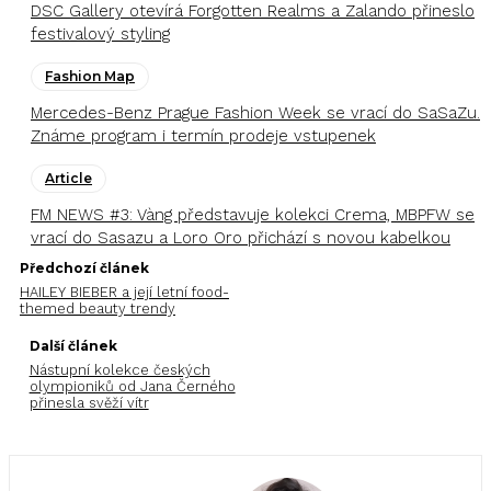
DSC Gallery otevírá Forgotten Realms a Zalando přineslo
festivalový styling
Fashion Map
Mercedes-Benz Prague Fashion Week se vrací do SaSaZu.
Známe program i termín prodeje vstupenek
Article
FM NEWS #3: Vàng představuje kolekci Crema, MBPFW se
vrací do Sasazu a Loro Oro přichází s novou kabelkou
Předchozí článek
HAILEY BIEBER a její letní food-
themed beauty trendy
Další článek
Nástupní kolekce českých
olympioniků od Jana Černého
přinesla svěží vítr