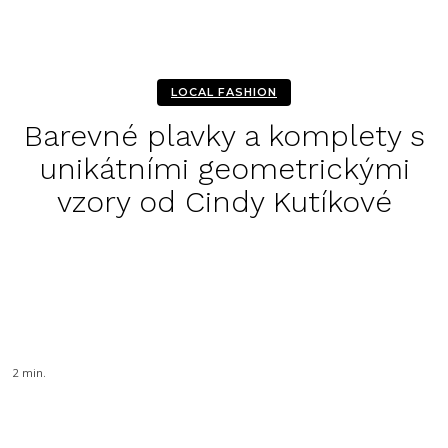
LOCAL FASHION
Barevné plavky a komplety s
unikátními geometrickými
vzory od Cindy Kutíkové
Facebook
Twitter
Pinterest
WhatsA
2
min.