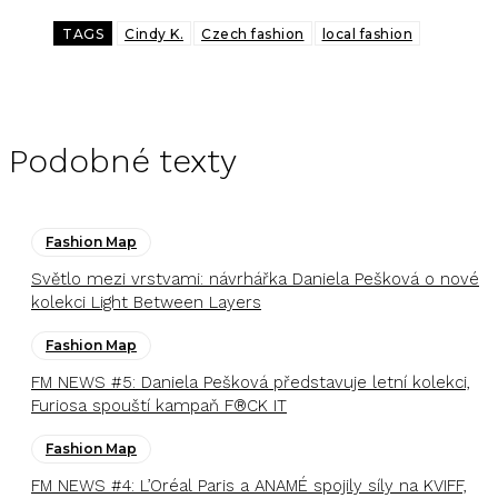
TAGS
Cindy K.
Czech fashion
local fashion
Podobné texty
Fashion Map
Světlo mezi vrstvami: návrhářka Daniela Pešková o nové
kolekci Light Between Layers
Fashion Map
FM NEWS #5: Daniela Pešková představuje letní kolekci,
Furiosa spouští kampaň F®CK IT
Fashion Map
FM NEWS #4: L’Oréal Paris a ANAMÉ spojily síly na KVIFF,