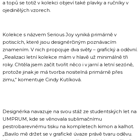
a topů se totiž v kolekci objeví také plavky a ručníky v
ojedinělých vzorech.
Kolekce s názvem Serious Joy vyniká primárně v
potiscích, které jsou designérčiným poznávacím
znamením. V nich propojuje dva světy – grafický a oděvní.
„Realizaci letní kolekce mám v hlavě už minimálně tři
roky. Chtěla jsem začít tvořit něco i v jarní a letní sezóně,
protože jinak je má tvorba nositelná primárně přes
zimu,“ komentuje Cindy Kutíková.
Designérka navazuje na svou stáž ze studentských let na
UMPRUM, kde se věnovala sublimačnímu
pestrobarevnému tisku na kompletech kimon a kalhot.
„Bavilo mě držet se v grafické úvaze právě tvaru oděvu.