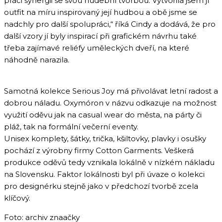
práci synergii se svou hudební tvorbou. Vytvořila jsem jí
outfit na míru inspirovaný její hudbou a obě jsme se
nadchly pro další spolupráci,“ říká Cindy a dodává, že pro
další vzory jí byly inspirací při grafickém návrhu také
třeba zajímavé reliéfy uměleckých dveří, na které
náhodně narazila.
Samotná kolekce Serious Joy má přivolávat letní radost a
dobrou náladu. Oxymóron v názvu odkazuje na možnost
využití oděvu jak na casual wear do města, na párty či
pláž, tak na formální večerní eventy.
Unisex komplety, šátky, trička, kšiltovky, plavky i osušky
pochází z výrobny firmy Cotton Garments. Veškerá
produkce oděvů tedy vznikala lokálně v nízkém nákladu
na Slovensku. Faktor lokálnosti byl při úvaze o kolekci
pro designérku stejně jako v předchozí tvorbě zcela
klíčový.
Foto: archiv znaačky