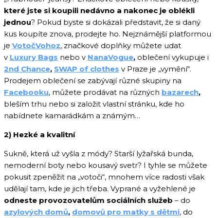
které jste si koupili nedávno a nakonec je oblékli
jednou
? Pokud byste si dokázali představit, že si daný
kus koupíte znova, prodejte ho. Nejznámější platformou
je
VotočVohoz
, značkové doplňky můžete udat
v
Luxury Bags
nebo v
NanaVogue
,
oblečení vykupuje i
2nd Chance
,
SWAP of clothes
v Praze je „vymění“.
Prodejem oblečení se zabývají různé skupiny na
Facebooku
, můžete prodávat na různých
bazarech
,
bleším trhu nebo si založit vlastní stránku, kde ho
nabídnete kamarádkám a známým…
2) Hezké a kvalitní
Sukně, která už vyšla z módy? Starší lyžařská bunda,
nemoderní boty nebo kousavý svetr? I tyhle se můžete
pokusit zpeněžit na „votoči“, mnohem více radosti však
udělají tam, kde je jich třeba. Vyprané a vyžehlené je
odneste provozovatelům sociálních služeb
– do
azylových domů
,
domovů pro matky s dětmi
, do