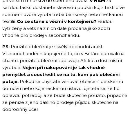
při větším množství do sběrného dvora.
V H&M
za
každou tašku dostanete slevovou poukázku, z textilu ve
sběrném dvoře vyrobí třeba bankovky nebo netkanou
textilii.
Co se stane s věcmi v kontejneru?
Budou
vytřízeny a většina z nich dále prodána jako zboží
vhodné pro prodej v secondhandu.
PS:
Použité oblečení je skvělý obchodní artikl.
V secondhandech kupujeme to, co v Británii darovali na
charitu, použité oblečení zaplavuje Afriku a dusí místní
výrobce.
Nejen při nakupování je tak vhodné
přemýšlet a soustředit se na to, kam pak oblečení
putuje.
Pokud se chystáte věnovat oblečení dětskému
domovu nebo kojeneckému ústavu, ujistěte se, že ho
opravdu potřebují a že bude skutečně použito, případně
že peníze z jeho dalšího prodeje půjdou skutečně na
dobročinný účel.