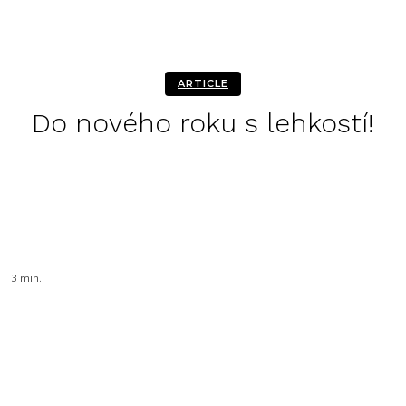
ARTICLE
Do nového roku s lehkostí!
Facebook
Twitter
Pinterest
WhatsA
3
min.