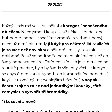
05.01.2014
Každý z nás má ve skříni několik
kategorií nenošeného
oblečení.
Něco jsme si koupili a už několik let do toho
hubneme (nebo se snažíme zmenšit si velikost nohy),
něco už není tak trendy
(i když pro některé lidi v ulicích
je to více než novinka
) a některé kousky jsou tak
oblíbené, že už se hodí spíše na manuální práce, než do
školy nebo kanceláře. Zatímco s tím, co je super a co ne,
si určitě poradíte, bylo by škoda všechny věci, se kterými
se chystáte rozloučit, vyhodit do komunálního odpadu. (I
když se to zdá být nejrychlejším řešením.)
Naopak,
často stojí za to se nad jednotlivými kousky ještě
zamyslet a vytvořit tři hromádky.
1) Luxusní a nové
„Hubnoucí“ jeansy? Značkové oblečení nebo kousky,