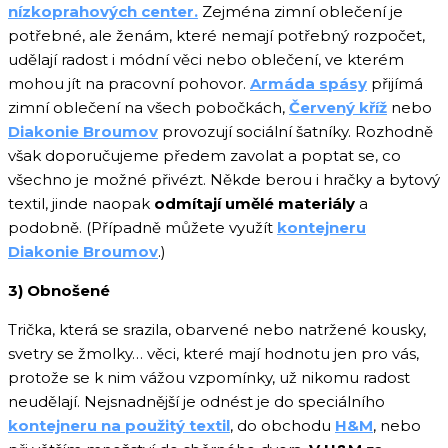
nízkoprahových center.
Zejména zimní oblečení je
potřebné, ale ženám, které nemají potřebný rozpočet,
udělají radost i módní věci nebo oblečení, ve kterém
mohou jít na pracovní pohovor.
Armáda spásy
přijímá
zimní oblečení na všech pobočkách,
Červený kříž
nebo
Diakonie Broumov
provozují sociální šatníky. Rozhodně
však doporučujeme předem zavolat a poptat se, co
všechno je možné přivézt. Někde berou i hračky a bytový
textil, jinde naopak
odmítají umělé materiály
a
podobně. (Případně můžete využít
kontejneru
Diakonie Broumov
.)
3) Obnošené
Trička, která se srazila, obarvené nebo natržené kousky,
svetry se žmolky… věci, které mají hodnotu jen pro vás,
protože se k nim vážou vzpomínky, už nikomu radost
neudělají. Nejsnadnější je odnést je do speciálního
kontejneru na použitý textil
, do obchodu
H&M
, nebo