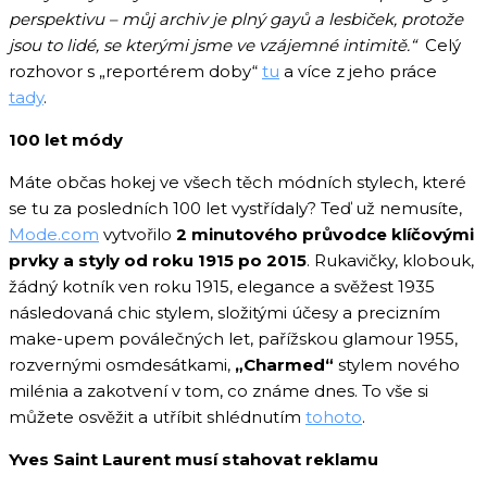
perspektivu – můj archiv je plný gayů a lesbiček, protože
jsou to lidé, se kterými jsme ve vzájemné intimitě.“
Celý
rozhovor s „reportérem doby“
tu
a více z jeho práce
tady
.
100 let módy
Máte občas hokej ve všech těch módních stylech, které
se tu za posledních 100 let vystřídaly? Teď už nemusíte,
Mode.com
vytvořilo
2 minutového průvodce klíčovými
prvky a styly od roku 1915 po 2015
. Rukavičky, klobouk,
žádný kotník ven roku 1915, elegance a svěžest 1935
následovaná chic stylem, složitými účesy a precizním
make-upem poválečných let, pařížskou glamour 1955,
rozvernými osmdesátkami,
„Charmed“
stylem nového
milénia a zakotvení v tom, co známe dnes. To vše si
můžete osvěžit a utříbit shlédnutím
tohoto
.
Yves Saint Laurent musí stahovat reklamu