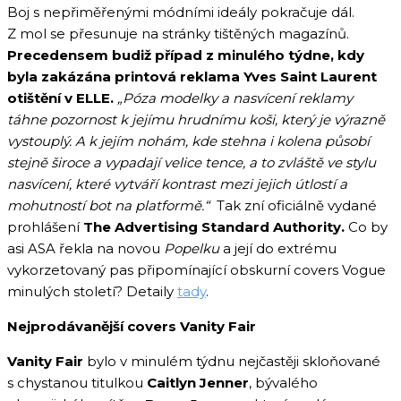
Boj s nepřiměřenými módními ideály pokračuje dál.
Z mol se přesunuje na stránky tištěných magazínů.
Precedensem budiž případ z minulého týdne, kdy
byla zakázána printová reklama Yves Saint Laurent
otištění v ELLE.
„Póza modelky a nasvícení reklamy
táhne pozornost k jejímu hrudnímu koši, který je výrazně
vystouplý. A k jejím nohám, kde stehna i kolena působí
stejně široce a vypadají velice tence, a to zvláště ve stylu
nasvícení, které vytváří kontrast mezi jejich útlostí a
mohutností bot na platformě.“
Tak zní oficiálně vydané
prohlášení
The Advertising Standard Authority.
Co by
asi ASA řekla na novou
Popelku
a její do extrému
vykorzetovaný pas připomínající obskurní covers Vogue
minulých století? Detaily
tady
.
Nejprodávanější covers Vanity Fair
Vanity Fair
bylo v minulém týdnu nejčastěji skloňované
s chystanou titulkou
Caitlyn Jenner
, bývalého