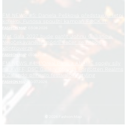
FM NEWS #5: Daniela Pešková představuje letní
kolekci, Furiosa spouští kampaň F®CK IT
FASHION MAP
03.08.2026
Met Gala 2027 bude patřit Johnu Gallianovi.
Nejočekávanější módní večer se nebojí
kontroverze
FASHION MAP
01.08.2026
FM NEWS #4: L’Oréal Paris a ANAMÉ spojily síly
na KVIFF, DSC Gallery otevírá Forgotten Realms
a Zalando přineslo festivalový styling
FASHION MAP
30.07.2026
© 2026 Fashion Map