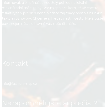
informovat, ale i přinášet neotřelý pohled na lokální i
mezinárodní módu a být vaším společníkem, ať už chcete
získat rychlý přehled nebo hledáte zajímavý obsah s hlubšími
texty a rozhovory. Chceme si hledat vlastní cestu, která bude
bavit nejen nás, ale hlavně vás, naše čtenáře.
Kontakt
info@fashion-map.cz
Nezapomněli jste si přečíst?