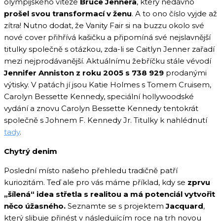
olympijského vítěze
Bruce Jennera
, který nedávno
prošel svou transformací v ženu
. A to ono číslo vyjde až
zítra! Nutno dodat, že Vanity Fair si na buzzu okolo své
nové cover přihřívá kašičku a připomíná své nejslavnější
titulky společně s otázkou, zda-li se Caitlyn Jenner zařadí
mezi nejprodávanější. Aktuálnímu žebříčku stále vévodí
Jennifer Anniston z roku 2005 s 738 929
prodanými
výtisky. V patách jí jsou Katie Holmes s Tomem Cruisem,
Carolyn Bessette Kennedy, speciální hollywoodské
vydání a znovu Carolyn Bessette Kennedy tentokrát
společně s Johnem F. Kennedy Jr. Titulky k nahlédnutí
tady
.
Chytrý denim
Poslední místo našeho přehledu tradičně patří
kuriozitám. Teď ale pro vás máme příklad, kdy se
zprvu
„šílená“ idea střetla s realitou a má potenciál vytvořit
něco úžasného.
Seznamte se s projektem
Jacquard
,
který slibuje přinést v následujícím roce na trh novou