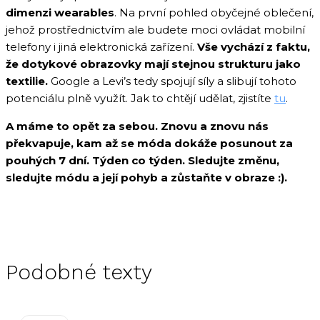
dimenzi wearables
. Na první pohled obyčejné oblečení,
jehož prostřednictvím ale budete moci ovládat mobilní
telefony i jiná elektronická zařízení.
Vše vychází z faktu,
že dotykové obrazovky mají stejnou strukturu jako
textilie.
Google a Levi’s tedy spojují síly a slibují tohoto
potenciálu plně využít. Jak to chtějí udělat, zjistíte
tu
.
A máme to opět za sebou. Znovu a znovu nás
překvapuje, kam až se móda dokáže posunout za
pouhých 7 dní. Týden co týden. Sledujte změnu,
sledujte módu a její pohyb a zůstaňte v obraze
:).
Podobné texty