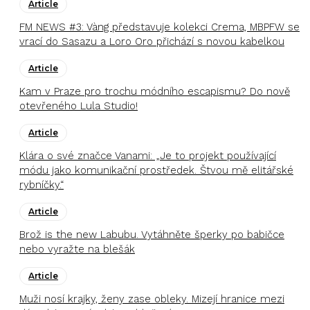
Article
FM NEWS #3: Vàng představuje kolekci Crema, MBPFW se
vrací do Sasazu a Loro Oro přichází s novou kabelkou
Article
Kam v Praze pro trochu módního escapismu? Do nově
otevřeného Lula Studio!
Article
Klára o své značce Vanami: „Je to projekt používající
módu jako komunikační prostředek. Štvou mě elitářské
rybníčky.“
Article
Brož is the new Labubu. Vytáhněte šperky po babičce
nebo vyražte na blešák
Article
Muži nosí krajky, ženy zase obleky. Mizejí hranice mezi