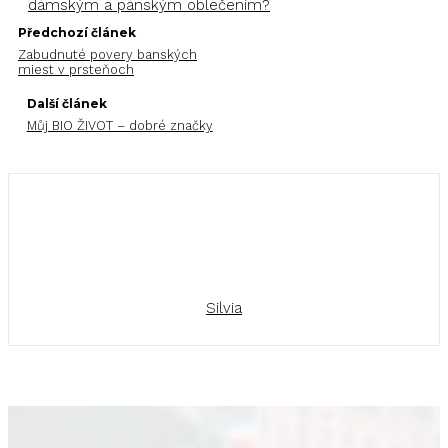
dámským a pánským oblečením?
Předchozí článek
Zabudnuté povery banských
miest v prsteňoch
Další článek
Můj BIO ŽIVOT – dobré značky
Silvia