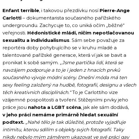
Enfant terrible
, i takovou přezdívku nosí
Pierre-Ange
Carlotti
– dokumentarista současného pařížského
undergroundu. Zachycuje to, co uniká očím „běžné“
veřejnosti.
Hédonistické mládí, ničím nepotlačovanou
sexualitu a individualismus
. Sám sebe považuje za
reportéra doby pohybujícího se v kruhu mladé a
talentované pařížské generace, která ví jak se bavit a
pronikat k sobě samým.
„Jsme partička lidí, která se
navzájem podporuje a to je i jeden z hnacích prvků
současného vývoje módní scény. Dnešní móda má ten
sexy feeling založený na hudbě, fotografii, designu a všech
těch kreativních disciplínách.“
To je Carlottiho vize
vzájemné pospolitosti a tvoření. Stěžejními prvky jeho
práce jsou
nahota a LGBT scéna
, jak ale sám dodává,
v jeho práci nemáme primárně hledat sexuální
podtext.
„Nahé tělo je tak důležité, protože vyjadřuje
intimitu, kterou sdílím s objekty svých fotografií. Taky
nikdy nebylo mým záměrem ukazovat ve své práci gay