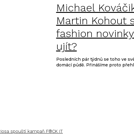
Michael Kováčik
Martin Kohout s
fashion novinky
ujít?
Posledních pár týdnů se toho ve svě
domácí půdě. Přinášíme proto přehle
uriosa spouští kampaň F®CK IT