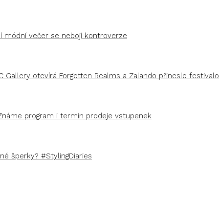
ší módní večer se nebojí kontroverze
C Gallery otevírá Forgotten Realms a Zalando přineslo festivalo
Známe program i termín prodeje vstupenek
é šperky? #StylingDiaries