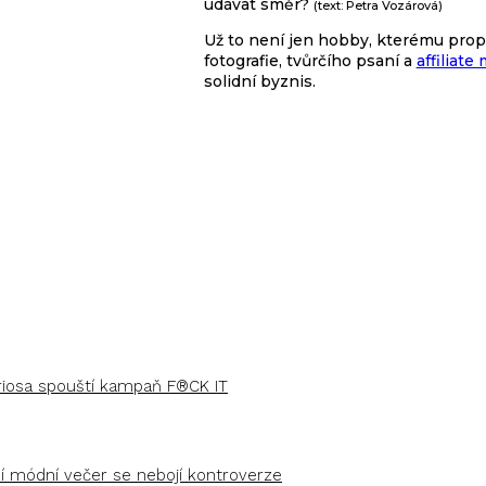
udávat směr?
(text: Petra Vozárová)
Už to není jen hobby, kterému prop
fotografie, tvůrčího psaní a
affiliate
solidní byznis.
uriosa spouští kampaň F®CK IT
ší módní večer se nebojí kontroverze