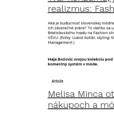
realizmus: Fas
Aká je budúcnosť slovenskej módnej 
ich záverečné práce? To všetko sa uk
Bratislavského hradu na Fashion sh
VŠVU. (fotky: Ľuboš Kotlár, styling
Management )
Maja Božović svojou kolekciu po
komerčný systém v móde.
Article
Melisa Minca o
nákupoch a mó