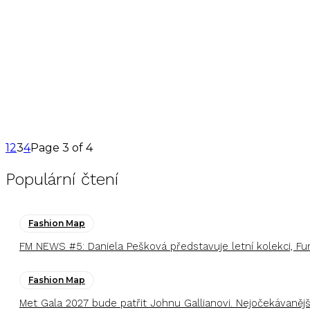
1
2
3
4
Page 3 of 4
Populární čtení
Fashion Map
FM NEWS #5: Daniela Pešková představuje letní kolekci, F
Fashion Map
Met Gala 2027 bude patřit Johnu Gallianovi. Nejočekávaněj