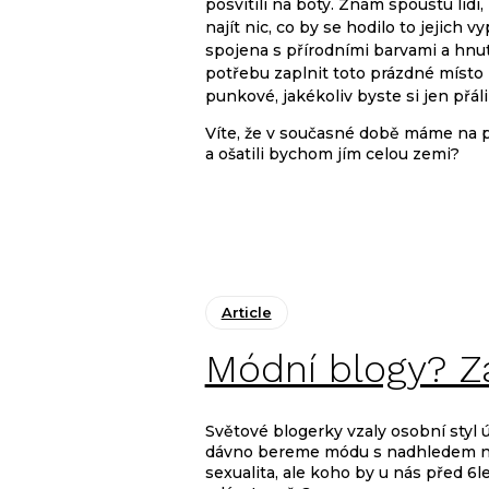
posvítili na boty.
Znám spoustu lidí
najít nic, co by se hodilo to jejich
spojena s přírodními barvami a hnut
potřebu zaplnit toto prázdné místo n
punkové, jakékoliv byste si jen přál
Víte, že v současné době máme na p
a ošatili bychom jím celou zemi?
Article
Módní blogy? Z
Světové blogerky vzaly osobní styl
dávno bereme módu s nadhledem na 
sexualita, ale koho by u nás před 