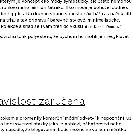
, kterým je koncept eko módy sympatický, ale často nemohou
 vyprofilovaného fashion šatníku. Eko móda je bohužel dodnes
ím hippies. Na druhou stranu spousta návrhářů a značek cítí
a trhu a tak připravují barevné, stylové, minimalistické,
i kolekce a snad se i vám trefí do vkusu.
(text: Kamila Boudová)
ovrchu tolik polyesteru, že bychom ho mohli jen recyklovat
ávislost zaručena
 útokem a proměnily komerční módní odvětví k nepoznání. Už
kontroverzní otázky jako je pohlaví, náboženství nebo
6lety napadlo, že blogováním bude možné ve velkém měřítku