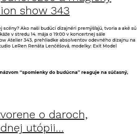
hion show 343
scény? Ako naši budúci dizajnéri premýšľajú, tvoria a aké sú
áže v stredu 14. mája o 19:00 v koncertnej sále
ow Atelier 343, prehliadke absolventov odevného dizajnu na
: Studio LeRen Renáta Lenčéšová, modelky: Exit Model
d názvom “spomienky do budúcna” reaguje na súčasný,
tvorene o daroch,
dnej utópii…