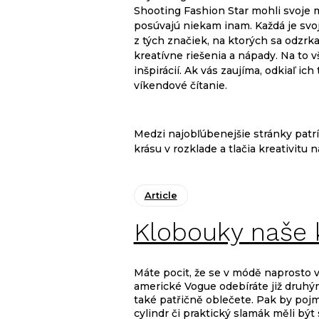
Shooting Fashion Star mohli svoje m
posúvajú niekam inam. Každá je svojs
z tých značiek, na ktorých sa odzrka
kreatívne riešenia a nápady. Na to v
inšpirácií. Ak vás zaujíma, odkiaľ ic
víkendové čítanie.
Medzi najobľúbenejšie stránky patrí
krásu v rozklade a tlačia kreativitu 
Article
Klobouky naše 
Máte pocit, že se v módě naprosto v
americké Vogue odebíráte již druhý
také patřičně oblečete. Pak by pojm
cylindr či praktický slamák měli být