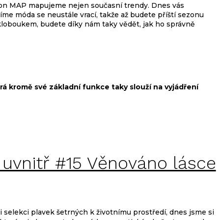
hion MAP mapujeme nejen současní trendy. Dnes vás
me móda se neustále vrací, takže až budete příští sezonu
kloboukem, budete díky nám taky vědět, jak ho správně
á kromě své základní funkce taky slouží na vyjádření
 uvnitř #15 Věnováno lásce
i selekci plavek šetrných k životnímu prostředí, dnes jsme si