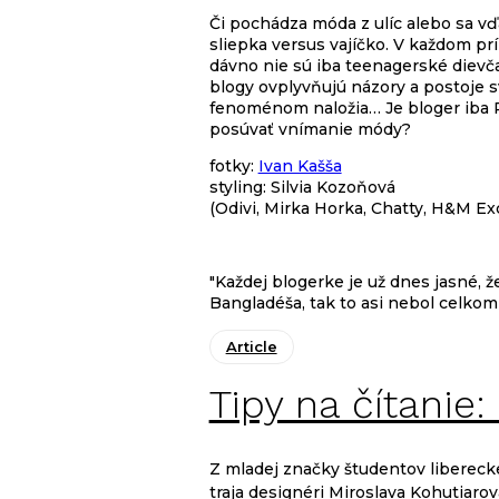
Či pochádza móda z ulíc alebo sa vď
sliepka versus vajíčko. V každom pr
dávno nie sú iba teenagerské dievčat
blogy ovplyvňujú názory a postoje s
fenoménom naložia… Je bloger iba P
posúvať vnímanie módy?
fotky:
Ivan Kašša
styling: Silvia Kozoňová
(Odivi, Mirka Horka, Chatty, H&M Ex
"Každej blogerke je už dnes jasné, ž
Bangladéša, tak to asi nebol celkom
Article
Tipy na čítanie
Z mladej značky študentov liberecke
traja designéri Miroslava Kohutiaro