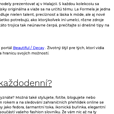
odely prezentovať aj v Malajzii. S každou kolekcoiu sa
ky originálna a viaže sa na určitú tému. La Formela je jedna
dluje nielen talent, precíznosť a láska k móde, ale aj nové
šetko potrebujú, ako ktorýkoľvek iní umelci, rôzne zdroje
h táto trojica tak neúnavne čerpá, prečítajte si dnešné tipy na
 portál
Beautiful / Decay
. Životný štýl pre tých, ktorí vidia
na hranicu svojich možností.
každodenní?
yznáte? Možná také stylujete, fotíte, blogujete nebo
m rokem a na sledování zahraničních přehlídek online se
y jako fedora, šarmantní toka, ikonická buřinka, elegantní
 součástí vašeho fashion slovníku. Že vám nic až na ty