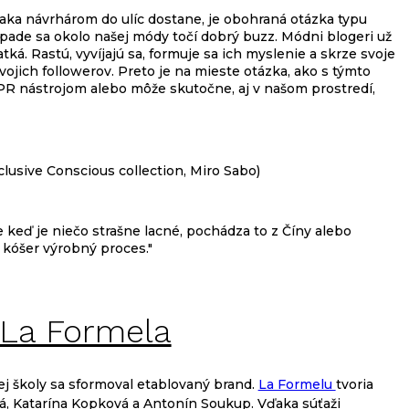
aka návrhárom do ulíc dostane, je obohraná otázka typu
ípade sa okolo našej módy točí dobrý buzz. Módni blogeri už
ká. Rastú, vyvíjajú sa, formuje sa ich myslenie a skrze svoje
vojich followerov. Preto je na mieste otázka, ako s týmto
R nástrojom alebo môže skutočne, aj v našom prostredí,
clusive Conscious collection, Miro Sabo)
e keď je niečo strašne lacné, pochádza to z Číny alebo
 kóšer výrobný proces."
: La Formela
j školy sa sformoval etablovaný brand.
La Formelu
tvoria
vá, Katarína Kopková a Antonín Soukup. Vďaka súťaži