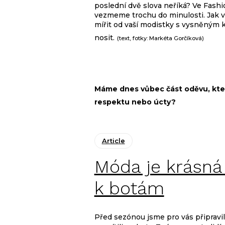
poslední dvě slova neříká? Ve Fas
vezmeme trochu do minulosti. Jak ví
mířit od vaší modistky s vysněným 
nosit.
(text, fotky: Markéta Gorčíková)
Máme dnes vůbec část oděvu, kter
respektu nebo úcty?
Article
Móda je krásná
k botám
Před sezónou jsme pro vás připravil