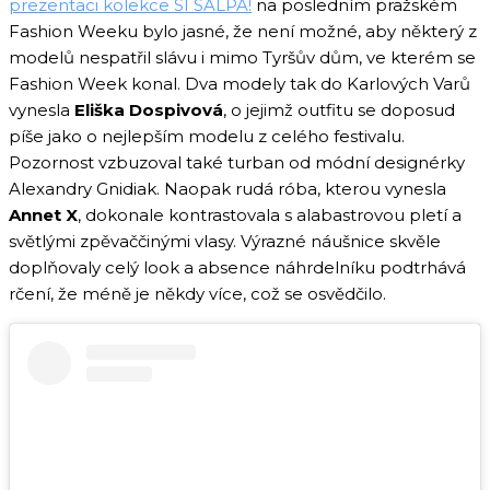
prezentaci kolekce SI SALPA!
na posledním pražském
Fashion Weeku bylo jasné, že není možné, aby některý z
modelů nespatřil slávu i mimo Tyršův dům, ve kterém se
Fashion Week konal. Dva modely tak do Karlových Varů
vynesla
Eliška Dospivová
, o jejimž outfitu se doposud
píše jako o nejlepším modelu z celého festivalu.
Pozornost vzbuzoval také turban od módní designérky
Alexandry Gnidiak. Naopak rudá róba, kterou vynesla
Annet X
, dokonale kontrastovala s alabastrovou pletí a
světlými zpěvaččinými vlasy. Výrazné náušnice skvěle
doplňovaly celý look a absence náhrdelníku podtrhává
rčení, že méně je někdy více, což se osvědčilo.