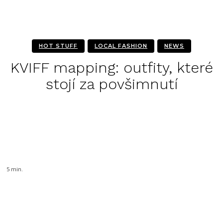
HOT STUFF
LOCAL FASHION
NEWS
KVIFF mapping: outfity, které
stojí za povšimnutí
Facebook
Twitter
Pinterest
WhatsA
5
min.