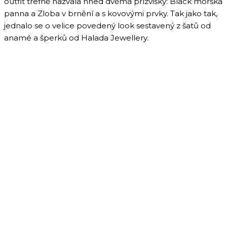
outfit trefně nazvala hned dvěma přízvisky: Black mořská
panna a Zloba v brnění a s kovovými prvky. Tak jako tak,
jednalo se o velice povedený look sestavený z šatů od
anamé a šperků od Halada Jewellery.