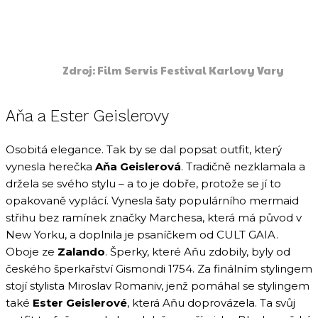
Zdroj: Film Servis Festival Karlovy Vary
Aňa a Ester Geislerovy
Osobitá elegance. Tak by se dal popsat outfit, který
vynesla herečka
Aňa Geislerová
. Tradičně nezklamala a
držela se svého stylu – a to je dobře, protože se jí to
opakovaně vyplácí. Vynesla šaty populárního mermaid
střihu bez ramínek značky Marchesa, která má původ v
New Yorku, a doplnila je psaníčkem od CULT GAIA.
Oboje ze
Zalando
. Šperky, které Aňu zdobily, byly od
českého šperkařství Gismondi 1754. Za finálním stylingem
stojí stylista Miroslav Romaniv, jenž pomáhal se stylingem
také
Ester Geislerové
, která Aňu doprovázela. Ta svůj