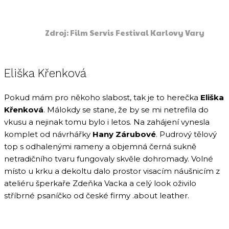
Zdroj: Film Servis Festival Karlovy Vary
Eliška Křenková
Pokud mám pro někoho slabost, tak je to herečka
Eliška
Křenková
. Málokdy se stane, že by se mi netrefila do
vkusu a nejinak tomu bylo i letos. Na zahájení vynesla
komplet od návrhářky
Hany Zárubové
. Pudrový tělový
top s odhalenými rameny a objemná černá sukně
netradičního tvaru fungovaly skvěle dohromady. Volné
místo u krku a dekoltu dalo prostor visacím náušnicím z
ateliéru šperkaře Zdeňka Vacka a celý look oživilo
stříbrné psaníčko od české firmy .about leather.