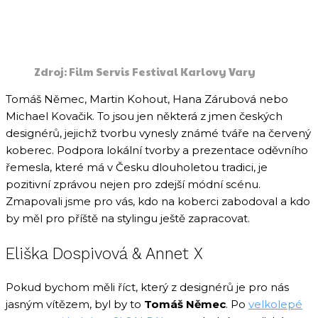
Zdroj: Film Servis Festival Karlovy Vary
Tomáš Němec, Martin Kohout, Hana Zárubová nebo
Michael Kovačik. To jsou jen některá z jmen českých
designérů, jejichž tvorbu vynesly známé tváře na červený
koberec. Podpora lokální tvorby a prezentace oděvního
řemesla, které má v Česku dlouholetou tradici, je
pozitivní zprávou nejen pro zdejší módní scénu.
Zmapovali jsme pro vás, kdo na koberci zabodoval a kdo
by měl pro příště na stylingu ještě zapracovat.
Eliška Dospivová & Annet X
Pokud bychom měli říct, který z designérů je pro nás
jasným vítězem, byl by to
Tomáš Němec
. Po
velkolepé