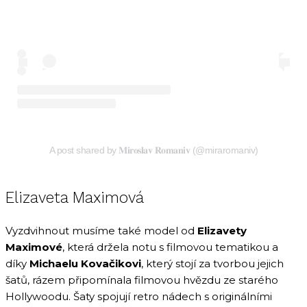
A post shared by 𝐌𝐢𝐫𝐨𝐬𝐥𝐚𝐯 𝐑𝐨𝐦𝐚𝐧𝐢𝐯 (@miraromaniv)
Elizaveta Maximová
Vyzdvihnout musíme také model od
Elizavety
Maximové
, která držela notu s filmovou tematikou a
díky
Michaelu Kovačikovi
, který stojí za tvorbou jejich
šatů, rázem připomínala filmovou hvězdu ze starého
Hollywoodu. Šaty spojují retro nádech s originálními