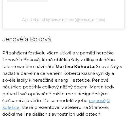
A post shared by tomas nemec (@tomas_nemec)
Jenovéfa Boková
Při zahájení festivalu všem utkvěla v paměti herečka
Jenovéfa Boková, která oblékla šaty z dílny mladého
talentovaného návrháře
Martina Kohouta
. Snové šaty v
nazlátlé barvě na červeném koberci krásně vynikly a
skvěle ladily k hereččiné energii i estetice. Perlové
náušnice podtrhly celkový něžný dojem. Martin tedy
potvrdil své oprávněné místo mezi designérskými
špičkami a já věřím, že se modelů z jeho
nejnovější
kolekce
, které prezentoval v ateliéru na Strahově,
dočkáme i na dalších slavnostních událostech.