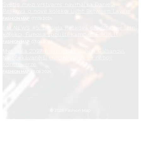
Světlo mezi vrstvami: návrhářka Daniela
Pešková o nové kolekci Light Between Layers
FASHION MAP
07.08.2026
FM NEWS #5: Daniela Pešková představuje letní
kolekci, Furiosa spouští kampaň F®CK IT
FASHION MAP
03.08.2026
Met Gala 2027 bude patřit Johnu Gallianovi.
Nejočekávanější módní večer se nebojí
kontroverze
FASHION MAP
01.08.2026
© 2026 Fashion Map