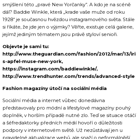
smýšlení této „pravé New Yorčanky“. A kdo je na scéně
dál? Baddie Winkle, která „krade vaše muže od roku
1928“ je současnou hvězdou instagramového světa. Stále
si říkáte, že jde jen o výjimky? Věřte, existuje celá galerie,
jejímž jediným tématem jsou právě styloví senioři.
Objevte je sami tu:
http://www.theguardian.com/fashion/2012/mar/13/iri
s-apfel-muse-new-york,
https://instagram.com/baddiewinkle/,
http://www.trendhunter.com/trends/advanced-style
Fashion magazíny útočí na sociální média
Sociální média a internet vůbec donedávna
představovaly pro módní a lifestylové magazíny pouhý
doplněk, v horším případě nutné zlo. Teď se situace otáčí
a šéfredaktorky předních médií hovoří o důležitosti
podpory v internetovém světě. Už nezůstávají jen u
pravidelné aktualizace webů, ale snaží o neformálnější