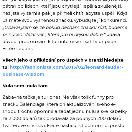
pátrali po lidech, kteří jsou chytřejší, lepší a zkušenější,
než jste vy sami a pak je přiměli chtít, abyste uspěli. Když
už máte svou vysněnou značku, vybudujte jí konkurenci.
„Obával jsem se, že pokud nechám značku růst, budeme
přinuceni dělat věci, které pro ni nejsou dobré,“
udává
důvod, proč on sám k tomuto řešení sáhl v případě
Estée Lauder.
Všech jeho 8 přikázání pro úspěch v branži hledejte
tu:
http://fashionista.com/2015/02/leonard-lauder-
business-wisdom
Nula sem, nula tam
Zábavná tečka je tu i dnes. Ne však tolik funny pro
značku Balenciaga, která při aktualizování svého e-
shopu trochu opomněla zadat jednu nulu a své kabelky
za 2 000 dolarů tak prodávala za pouhých 200 dolarů.
Twitterové šílenství, které nastalo, síť ochromilo, přesto