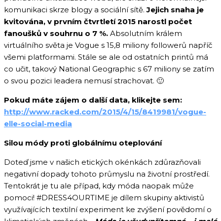
komunikaci skrze blogy a sociální sítě.
Jejich snaha je
kvitována, v prvním čtvrtletí 2015 narostl počet
fanoušků v souhrnu o 7 %.
Absolutním králem
virtuálního světa je Vogue s 15,8 miliony followerů napříč
všemi platformami. Stále se ale od ostatních printů má
co učit, takový National Geographic s 67 miliony se zatím
o svou pozici leadera nemusí strachovat. 🙂
Pokud máte zájem o další data, klikejte sem:
http://www.racked.com/2015/4/15/8419981/vogue-
elle-social-media
Silou módy proti globálnímu oteplování
Doteď jsme v našich etických okénkách zdůrazňovali
negativní dopady tohoto průmyslu na životní prostředí.
Tentokrát je tu ale případ, kdy móda naopak může
pomoci! #DRESS4OURTIME je dílem skupiny aktivistů
využívajících textilní experiment ke zvýšení povědomí o