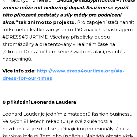
klimatických změnách.
„Móda je všudypřítomná – i malá
změna může mít nedozírný dopad. Snažíme se využít
této přirozené podstaty a síly módy pro podnícení
akce,“
tak zní motto projektu.
Pro zapojení stačí nahrát
fotku nebo krátké zamyšlení o 140 znacích s hashtagem
#DRESS4OURTIME. Všechny příspěvky budou
shromážděny a prezentovány v reálném čase na
„Climate Dress“ během série živých instalací, eventů a
happeningů.
Více info zde:
http://www.dress4ourtime.org/#a-
dress-for-our-times
8 přikázání Leonarda Laudera
Leonard Lauder je jedním z matadorů fashion businessu.
Ve svých 81 letech rekapituluje své zkušenosti a
nezdráhá se je sdílet se začínajícími profesionály. Zdá se,
že výzva byla pilířem jeho úspěchu. Nabádá, abyste vždy