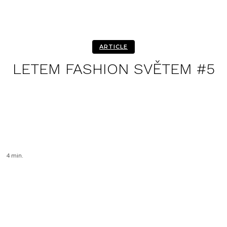
ARTICLE
LETEM FASHION SVĚTEM #5
Facebook
Twitter
Pinterest
WhatsA
4
min.