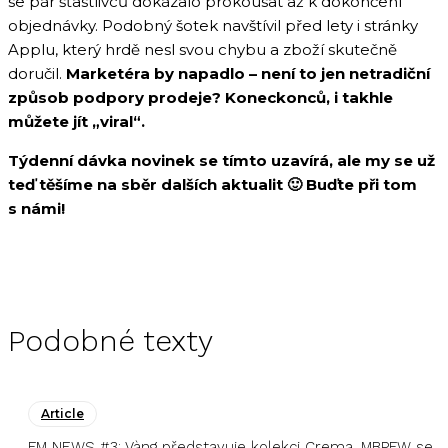
se pár šťastlivců dokázalo prokousat až k dokončení
objednávky. Podobný šotek navštívil před lety i stránky
Applu, který hrdě nesl svou chybu a zboží skutečně
doručil.
Marketéra by napadlo – není to jen netradiční
způsob podpory prodeje? Koneckonců, i takhle
můžete jít „viral“.
Týdenní dávka novinek se tímto uzavírá, ale my se už
teď těšíme na sběr dalších aktualit 🙂
Buďte při tom
s námi!
Podobné texty
Article
FM NEWS #3: Vàng představuje kolekci Crema, MBPFW se