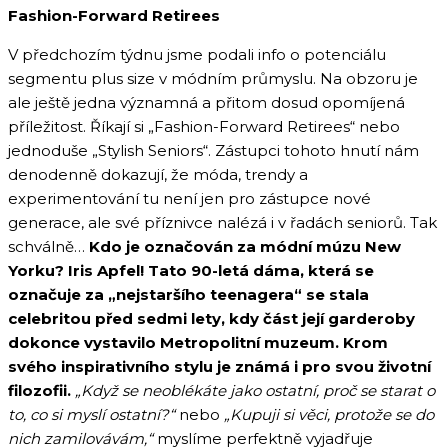
Fashion-Forward Retirees
V předchozím týdnu jsme podali info o potenciálu
segmentu plus size v módním průmyslu. Na obzoru je
ale ještě jedna významná a přitom dosud opomíjená
příležitost. Říkají si „Fashion-Forward Retirees“ nebo
jednoduše „Stylish Seniors“. Zástupci tohoto hnutí nám
denodenně dokazují, že móda, trendy a
experimentování tu není jen pro zástupce nové
generace, ale své příznivce nalézá i v řadách seniorů. Tak
schválně…
Kdo je označován za módní múzu New
Yorku? Iris Apfel! Tato 90-letá dáma, která se
označuje za „nejstaršího teenagera“ se stala
celebritou před sedmi lety, kdy část její garderoby
dokonce vystavilo Metropolitní muzeum. Krom
svého inspirativního stylu je známá i pro svou životní
filozofii.
„Když se neoblékáte jako ostatní, proč se starat o
to, co si myslí ostatní?“
nebo
„Kupuji si věci, protože se do
nich zamilovávám,“
myslíme perfektně vyjadřuje