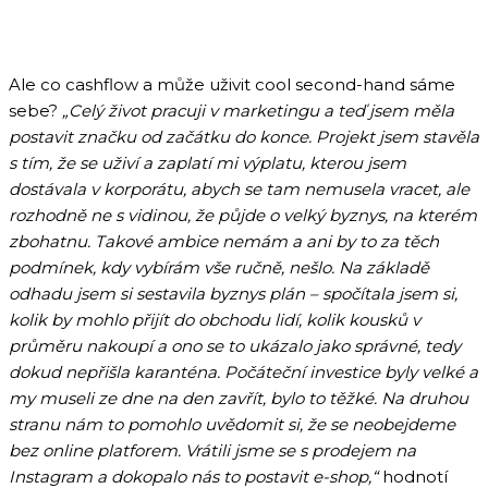
Ale co cashflow a může uživit cool second-hand sáme
sebe?
„Celý život pracuji v marketingu a teď jsem měla
postavit značku od začátku do konce. Projekt jsem stavěla
s tím, že se uživí a zaplatí mi výplatu, kterou jsem
dostávala v korporátu, abych se tam nemusela vracet, ale
rozhodně ne s vidinou, že půjde o velký byznys, na kterém
zbohatnu. Takové ambice nemám a ani by to za těch
podmínek, kdy vybírám vše ručně, nešlo. Na základě
odhadu jsem si sestavila byznys plán – spočítala jsem si,
kolik by mohlo přijít do obchodu lidí, kolik kousků v
průměru nakoupí a ono se to ukázalo jako správné, tedy
dokud nepřišla karanténa. Počáteční investice byly velké a
my museli ze dne na den zavřít, bylo to těžké. Na druhou
stranu nám to pomohlo uvědomit si, že se neobejdeme
bez online platforem. Vrátili jsme se s prodejem na
Instagram a dokopalo nás to postavit e-shop,“
hodnotí