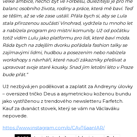
velké ambice, nechci být ve Forbesu, důležitější je pro mě
balanc osobního života, rodiny a práce, která mě baví. Teď
se těším, až se vše zase ustálí. Přála bych si, aby se Lula
stala přirozenou součástí Vinohrad, vydržela tu mnoho let
a nabízela program pro místní komunity. Už od počátku
totiž vidím Lulu jako platformu pro lidi, které baví móda.
Ráda bych na zdejším dvorku pořádala fashion talky se
zajímavými lidmi, hudbou a posezením nebo nabízela
workshopy s návrháři, které naučí zákazníky přešívat a
upravovat svoje staré kousky. Snad jim letošní léto v Praze
bude přát.“
Už nezbývá jen poděkovat a zaplatit za Andreyny úlovky
– oversized tričko Deus a asymetrickou koženou bundu
jako vystřiženou z trendového newsletteru Farfetch.
Kauf za dvanáct stovek, který se vám na Václaváku
nepovede.
https://www.instagram.com/p/CAvT6aanIAR/