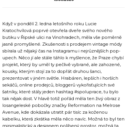
Když v pondělí 2. ledna letošního roku Lucie
Kratochvílová poprvé otevřela dveře svého nového
butiku v Řipské ulici na Vinohradech, měla vše poměrně
jasně promyšlené. Zkušenosti s prodejem vintage módy
sbírala už nějaký čas na Instagramu i nejrůznějších pop-
upech. Něco jí ale stále táhlo k myšlence, že Praze chybí
projekt, který by uměl ty pečlivě vybrané, ale zahozené,
kousky, kterým stojí za to dopřát druhou šanci,
prezentovat v jiném světle. Hrabáren, lepších i horších
sekáčů, online prodejců, bloggerů vykořisťujících své
šatníky, které stály jeden hashtag #spoluprace, tu bylo
tak nějak dost.
V hlavě totiž pořád měla ten živý obraz z
losangeleské pobočky značky Reformation na Melrose
Avenue, kde dokázala utratit pár tisíc za koženou
kabelku, která zkrátka měla něco navíc. Možná to byl ten
minimalistický a designem políbený prostor, možná ta