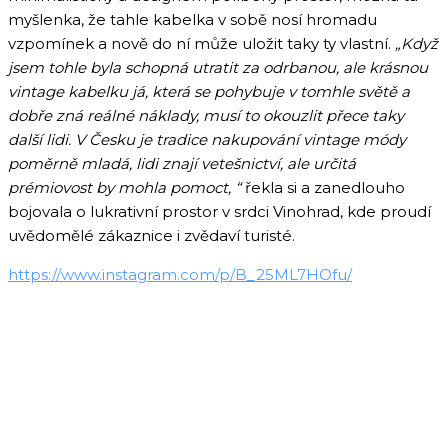
myšlenka, že tahle kabelka v sobě nosí hromadu
vzpomínek a nově do ní může uložit taky ty vlastní.
„Když
jsem tohle byla schopná utratit za odrbanou, ale krásnou
vintage kabelku já, která se pohybuje v tomhle světě a
dobře zná reálné náklady, musí to okouzlit přece taky
další lidi. V Česku je tradice nakupování vintage módy
poměrně mladá, lidi znají vetešnictví, ale určitá
prémiovost by mohla pomoct, “
řekla si a zanedlouho
bojovala o lukrativní prostor v srdci Vinohrad, kde proudí
uvědomělé zákaznice i zvědaví turisté.
https://www.instagram.com/p/B_25ML7HOfu/