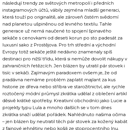
následují trendy ze světových metropolí i předních
instagramových účtů, vábily zejména mladší generaci,
která touží po originalitě, ale zároveň čistém svědomí
nad planetou ušpiněnou od levného textilu. Tahle
generace už nemá naučené to spojení špinavého
sekáče s cenovkami od deseti korun po sto padesát za
luxusní sako z Prostějova. Pro trh střední a východní
Evropy totiž sekáče ještě nedávno znamenaly spíš
destinaci pro nižší třídu, která si nemůže dovolit nákupy v
zahraničních řetězcích. Jen blázen by utratil pár stovek i
tisíc v sekáči. Zajímavým paradoxem ovšem je, že od
pradávna nemáme problém zaplatit majlant za kus
historie ze dřeva nebo stříbra ve starožitnictví, ale rychle
roztočený módní průmysl zkrátka udělal z oblečení artikl
děsivě krátké spotřeby. Kreativní obchodníci jako Lucie a
projekty typu Lula a mnoho dalších se v tom dnes
zkrátka snaží udělat pořádek. Nahlédnuto našima očima
– jen blázen by neutratil těch pár stovek za kožený kabát
z fajnové jehnětiny nebo košili ze stoprocentního lnu.