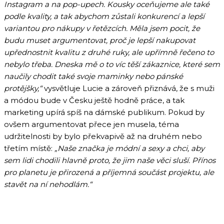
Instagram a na pop-upech. Kousky oceňujeme ale také
podle kvality, a tak abychom zůstali konkurencí a lepší
variantou pro nákupy v řetězcích. Měla jsem pocit, že
budu muset argumentovat, proč je lepší nakupovat
upřednostnit kvalitu z druhé ruky, ale upřímně řečeno to
nebylo třeba. Dneska mě o to víc těší zákaznice, které sem
naučily chodit také svoje maminky nebo pánské
protějšky,“
vysvětluje Lucie a zároveň přiznává, že s muži
a módou bude v Česku ještě hodně práce, a tak
marketing upírá spíš na dámské publikum. Pokud by
ovšem argumentovat přece jen musela, téma
udržitelnosti by bylo překvapivě až na druhém nebo
třetím místě:
„Naše značka je módní a sexy a chci, aby
sem lidi chodili hlavně proto, že jim naše věci sluší. Přínos
pro planetu je přirozená a příjemná součást projektu, ale
stavět na ní nehodlám.“