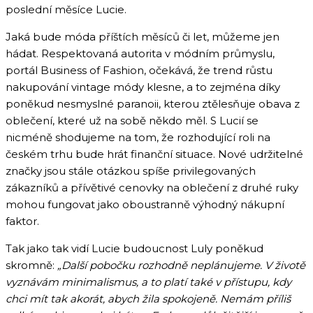
poslední měsíce Lucie.
Jaká bude móda příštích měsíců či let, můžeme jen
hádat. Respektovaná autorita v módním průmyslu,
portál Business of Fashion, očekává, že trend růstu
nakupování vintage módy klesne, a to zejména díky
poněkud nesmyslné paranoii, kterou ztělesňuje obava z
oblečení, které už na sobě někdo měl. S Lucií se
nicméně shodujeme na tom, že rozhodující roli na
českém trhu bude hrát finanční situace. Nové udržitelné
značky jsou stále otázkou spíše privilegovaných
zákazníků a přívětivé cenovky na oblečení z druhé ruky
mohou fungovat jako oboustranně výhodný nákupní
faktor.
Tak jako tak vidí Lucie budoucnost Luly poněkud
skromně:
„Další pobočku rozhodně neplánujeme. V životě
vyznávám minimalismus, a to platí také v přístupu, kdy
chci mít tak akorát, abych žila spokojeně. Nemám příliš