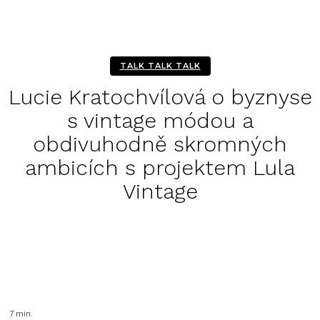
TALK TALK TALK
Lucie Kratochvílová o byznyse
s vintage módou a
obdivuhodně skromných
ambicích s projektem Lula
Vintage
Facebook
Twitter
Pinterest
WhatsA
7
min.