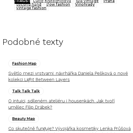
TAGS
Lucie Kratochvilova
lula vintage
Praha
second hand
slow fashion
Vinohrady
vintage fashion
Podobné texty
Fashion Map
Světlo mezi vrstvami: návrhářka Daniela Pešková o nové
kolekci Light Between Layers
Talk Talk Talk
O intuici, sdíleném ateliéru i housenkách. Jak tvoří
umělec Filip Drábek?
Beauty Map
Co skutečně funguje? Vývojářka kosmetiky Lenka Průšová