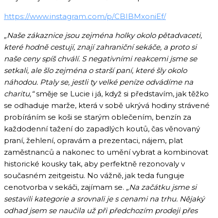
https://www.instagram.com/p/CBIBMxoniEf/
„Naše zákaznice jsou zejména holky okolo pětadvaceti,
které hodně cestují, znají zahraniční sekáče, a proto si
naše ceny spíš chválí. S negativními reakcemi jsme se
setkali, ale šlo zejména o starší paní, které šly okolo
náhodou. Ptaly se, jestli ty velké peníze odvádíme na
charitu,“
směje se Lucie i já, když si představím, jak těžko
se odhaduje marže, která v sobě ukrývá hodiny strávené
probíráním se koši se starým oblečením, benzín za
každodenní tažení do zapadlých koutů, čas věnovaný
praní, žehlení, opravám a prezentaci, nájem, plat
zaměstnanců a nakonec to umění vybrat a kombinovat
historické kousky tak, aby perfektně rezonovaly v
současném zeitgeistu. No vážně, jak teda funguje
cenotvorba v sekáči, zajímam se.
„Na začátku jsme si
sestavili kategorie a srovnali je s cenami na trhu. Nějaký
odhad jsem se naučila už při předchozím prodeji přes