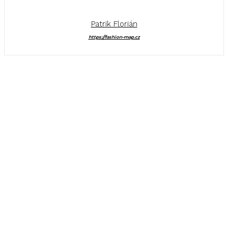
Patrik Florián
https://fashion-map.cz