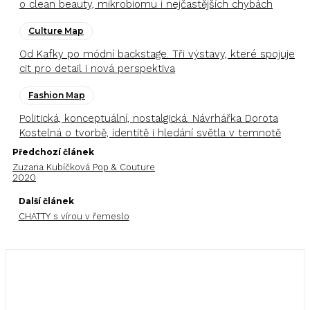
o clean beauty, mikrobiomu i nejčastějších chybách
Culture Map
Od Kafky po módní backstage. Tři výstavy, které spojuje
cit pro detail i nová perspektiva
Fashion Map
Politická, konceptuální, nostalgická. Návrhářka Dorota
Kostelná o tvorbě, identitě i hledání světla v temnotě
Předchozí článek
Zuzana Kubíčková Pop & Couture
2020
Další článek
CHATTY s vírou v řemeslo