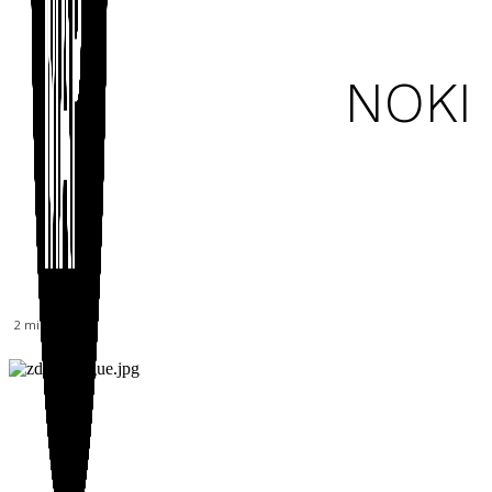
NOKI 
SHARE
2
min.