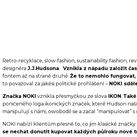
Retro-recyklace, slow-fashion, sustainability fashion, r
designéra
J.J.Hudsona
.
Vznikla z nápadu založit čas
fontem až na straně druhé.
Že to nemohlo fungovat, 
to považoval za jakési politické prohlášení –
NOKI sděl
Značka NOKI
vznikla přesmyčkou ze slova
IKON
.
Také 
poničeného loga ikonických značek, které Hudson naší
manipulují s námi, osvobodil se a začal “manipulovat” s 
NOKI nabízí klientům přesně to, co jim klasické značky
se nechat donutit kupovat každých půlroku nové tre