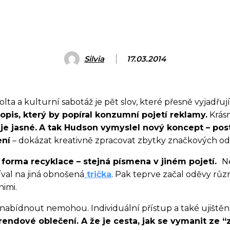
Silvia
17.03.2014
evolta a kulturní sabotáž je pět slov, které přesně vyjadř
opis, který by popíral konzumní pojetí reklamy.
Krásn
je jasné.
A tak Hudson vymyslel nový koncept – pos
ení
– dokázat kreativně zpracovat zbytky značkových odě
forma recyklace – stejná písmena v jiném pojetí.
Ne
val na jiná obnošená
trička
. Pak teprve začal oděvy růz
nimi.
 nabídnout nemohou. Individuální přístup a také ujištěn
ndové oblečení. A že je cesta, jak se vymanit ze “z