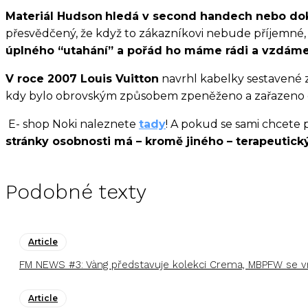
Materiál Hudson
hledá v second handech nebo do
přesvědčený, že když to zákazníkovi nebude příjemné,
úplného “utahání” a pořád ho máme rádi a vzdáme s
V roce 2007 Louis Vuitton
navrhl kabelky sestavené z
kdy bylo obrovským způsobem zpeněženo a zařazeno d
E- shop Noki naleznete
tady
!
A pokud se sami chcete 
stránky osobnosti má – kromě jiného – terapeutický
Podobné texty
Article
FM NEWS #3: Vàng představuje kolekci Crema, MBPFW se vr
Article