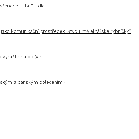
řeného Lula Studio!
 jako komunikační prostředek. Štvou mě elitářské rybníčky.“
 vyražte na blešák
dámským a pánským oblečením?