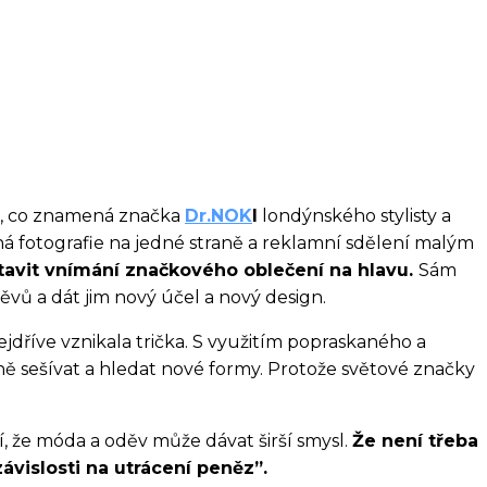
ují, co znamená značka
Dr.NOK
I
londýnského stylisty a
á fotografie na jedné straně a reklamní sdělení malým
tavit vnímání značkového oblečení na hlavu.
Sám
vů a dát jim nový účel a nový design.
jdříve vznikala trička. S využitím popraskaného a
ně sešívat a hledat nové formy. Protože světové značky
í, že móda a oděv může dávat širší smysl.
Že není třeba
ávislosti na utrácení peněz”.