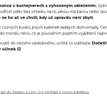
konce v kontejnerech s vyhozeným oblečením.
Vybír
 odloží oděv bez ohledu na to, jakou má barvu nebo zpr
e ho až ve chvíli, kdy už opravdu není zbytí.
 různých kusků jiných kabelek sešitých dohromady. Cena
o trendů něco, co je původním pojetím vyjádření nap
pustit do něčeho obdobného, určitě to udělejte.
Dočetli
 účinek 🙂
ací do Sasazu a Loro Oro přichází s novou kabelkou