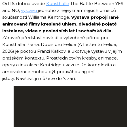
Od 16. dubna uvede
Kunsthalle
The Battle Between YES
and NO,
výstavu
jednoho z nejvýznamnějších umělců
současnosti Williama Kentridge.
Výstava propojí rané
animované filmy kreslené uhlem, divadelně pojaté
instalace, videa z posledních let i sochařská díla.
Zároveň představí nové dílo vytvořené přímo pro
Kunsthalle Praha. Dopis pro Felice (A Letter to Felice,
2026) je poctou Franzi Kafkovi a ukotvuje výstavu v jejím
pražském kontextu. Prostřednictvím kresby, animace,
opery a instalace Kentridge ukazuje, že komplexita a
ambivalence mohou být protiváhou rigidní
jistoty. Navštívit ji můžete do 7. září.