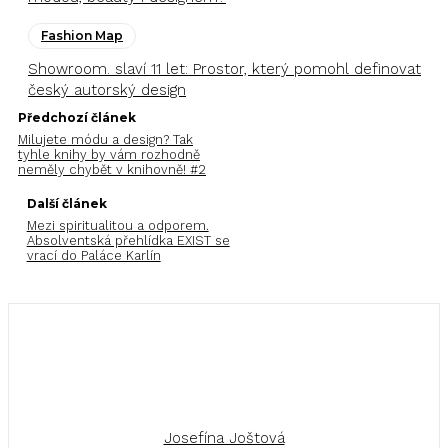
Fashion Map
Showroom. slaví 11 let: Prostor, který pomohl definovat
český autorský design
Předchozí článek
Milujete módu a design? Tak
tyhle knihy by vám rozhodně
neměly chybět v knihovně! #2
Další článek
Mezi spiritualitou a odporem.
Absolventská přehlídka EXIST se
vrací do Paláce Karlín
Josefína Joštová