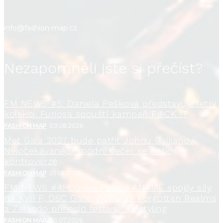
info@fashion-map.cz
Nezapomněli jste si přečíst?
FM NEWS #5: Daniela Pešková představuje letní
kolekci, Furiosa spouští kampaň F®CK IT
FASHION MAP
03.08.2026
Met Gala 2027 bude patřit Johnu Gallianovi.
Nejočekávanější módní večer se nebojí
kontroverze
FASHION MAP
01.08.2026
FM NEWS #4: L’Oréal Paris a ANAMÉ spojily síly
na KVIFF, DSC Gallery otevírá Forgotten Realms
a Zalando přineslo festivalový styling
FASHION MAP
30.07.2026