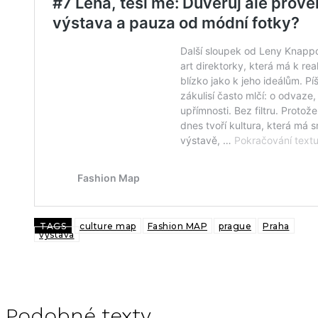
TAGS
culture map
Fashion MAP
prague
Praha
vystava
Podobné texty