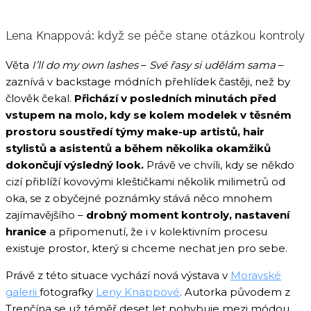
Lena Knappová: když se péče stane otázkou kontroly
Věta
I’ll do my own lashes
–
Své řasy si udělám sama
–
zaznívá v backstage módních přehlídek častěji, než by
člověk čekal.
Přichází v posledních minutách před
vstupem na molo, kdy se kolem modelek v těsném
prostoru soustředí týmy make-up artistů, hair
stylistů a asistentů a během několika okamžiků
dokončují výsledný look.
Právě ve chvíli, kdy se někdo
cizí přiblíží kovovými kleštičkami několik milimetrů od
oka, se z obyčejné poznámky stává něco mnohem
zajímavějšího –
drobný moment kontroly, nastavení
hranice
a připomenutí, že i v kolektivním procesu
existuje prostor, který si chceme nechat jen pro sebe.
Právě z této situace vychází nová výstava v
Moravské
galerii
fotografky
Leny Knappové
. Autorka původem z
Trenčína se už téměř deset let pohybuje mezi módou,