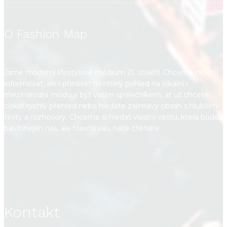
O Fashion Map
Jsme moderní lifestylové médium 21. století. Chceme nejen
informovat, ale i přinášet neotřelý pohled na lokální i
mezinárodní módu a být vaším společníkem, ať už chcete
získat rychlý přehled nebo hledáte zajímavý obsah s hlubšími
texty a rozhovory. Chceme si hledat vlastní cestu, která bude
bavit nejen nás, ale hlavně vás, naše čtenáře.
Kontakt