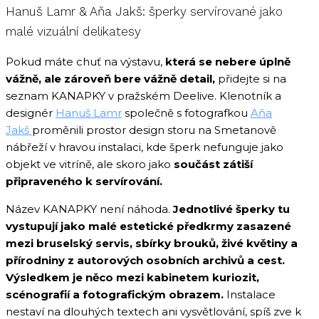
Hanuš Lamr & Aňa Jakš: šperky servírované jako
malé vizuální delikatesy
Pokud máte chuť na výstavu,
která se nebere úplně
vážně, ale zároveň bere vážně detail,
přidejte si na
seznam KANAPKY v pražském Deelive. Klenotník a
designér
Hanuš Lamr
společně s fotografkou
Aňa
Jakš
proměnili prostor design storu na Smetanově
nábřeží v hravou instalaci, kde šperk nefunguje jako
objekt ve vitríně, ale skoro jako
součást zátiší
připraveného k servírování.
Název KANAPKY není náhoda.
Jednotlivé šperky tu
vystupují jako malé estetické předkrmy zasazené
mezi bruselský servis, sbírky brouků, živé květiny a
přírodniny z autorových osobních archivů a cest.
Výsledkem je něco mezi kabinetem kuriozit,
scénografií a fotografickým obrazem.
Instalace
nestaví na dlouhých textech ani vysvětlování, spíš zve k