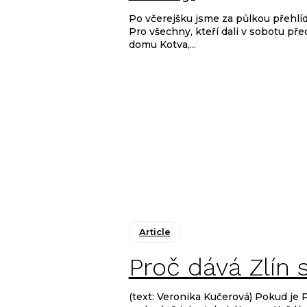
MBPFW: den prv
Černý
Po včerejšku jsme za půlkou přeh
Pro všechny, kteří dali v sobotu 
domu Kotva,...
Article