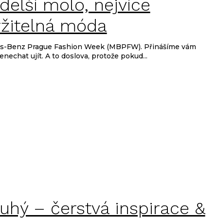
delší molo, nejvíce
ržitelná móda
edes-Benz Prague Fashion Week (MBPFW). Přinášíme vám
nenechat ujít. A to doslova, protože pokud...