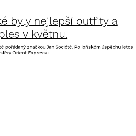
ké byly nejlepší outfity a
ples v květnu.
été pořádaný značkou Jan Société. Po loňském úspěchu letos
féry Orient Expressu....