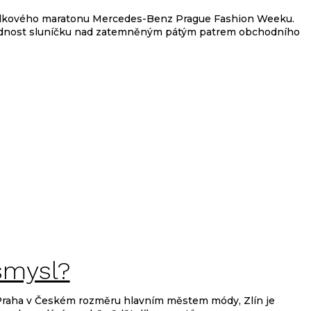
ní – dominují bílá a
lídkového maratonu Mercedes-Benz Prague Fashion Weeku.
přednost sluníčku nad zatemněným pátým patrem obchodního