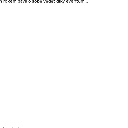
smysl?
 Praha v Českém rozměru hlavním městem módy, Zlín je
 rokem dává o sobě vědět díky eventům,...