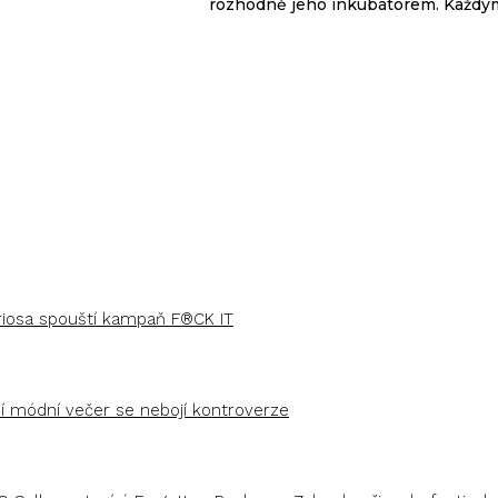
Proč dává Zlín 
(text: Veronika Kučerová) Pokud je
rozhodně jeho inkubátorem. Každým
uriosa spouští kampaň F®CK IT
ší módní večer se nebojí kontroverze