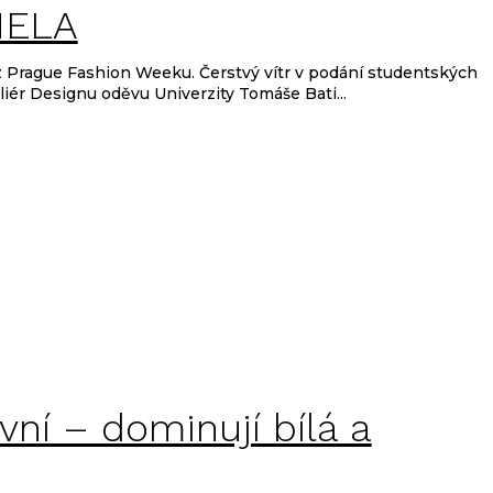
hý – čerstvá inspirace &
MELA
Prague Fashion Weeku. Čerstvý vítr v podání studentských
eliér Designu oděvu Univerzity Tomáše Bati...