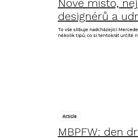
Article
Nové místo, nej
designérů a ud
To vše slibuje nadcházející Merc
několik tipů, co si tentokrát určitě 
Article