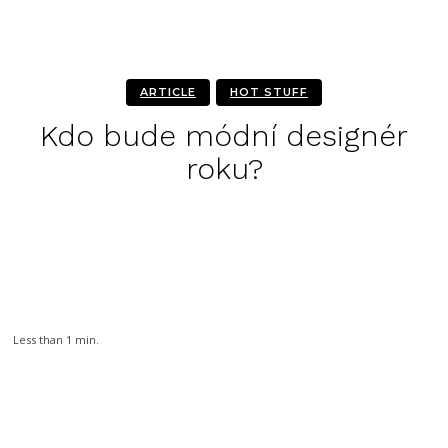
ARTICLE
HOT STUFF
Kdo bude módní designér
roku?
Facebook
Twitter
Pinterest
WhatsA
Less than 1
min.