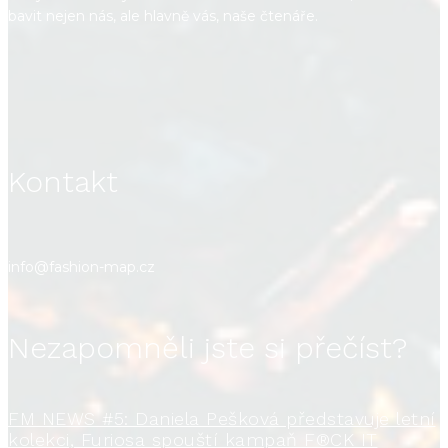
bavit nejen nás, ale hlavně vás, naše čtenáře.
Kontakt
info@fashion-map.cz
Nezapomněli jste si přečíst?
FM NEWS #5: Daniela Pešková představuje letní
kolekci, Furiosa spouští kampaň F®CK IT