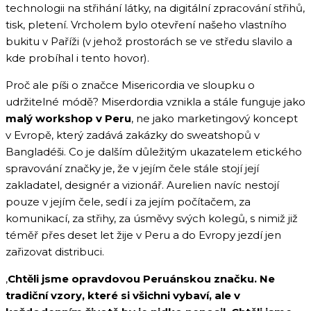
technologii na střihání látky, na digitální zpracování střihů,
tisk, pletení. Vrcholem bylo otevření našeho vlastního
bukitu v Paříži (v jehož prostorách se ve středu slavilo a
kde probíhal i tento hovor).
Proč ale píši o značce Misericordia ve sloupku o
udržitelné módě? Miserdordia vznikla a stále funguje jako
malý workshop v Peru
, ne jako marketingový koncept
v Evropě, který zadává zakázky do sweatshopů v
Bangladéši. Co je dalším důležitým ukazatelem etického
spravování značky je, že v jejím čele stále stojí její
zakladatel, designér a vizionář. Aurelien navíc nestojí
pouze v jejím čele, sedí i za jejím počítačem, za
komunikací, za střihy, za úsměvy svých kolegů, s nimiž již
téměř přes deset let žije v Peru a do Evropy jezdí jen
zařizovat distribuci.
‚
Chtěli jsme opravdovou Peruánskou značku. Ne
tradiční vzory, které si všichni vybaví, ale v