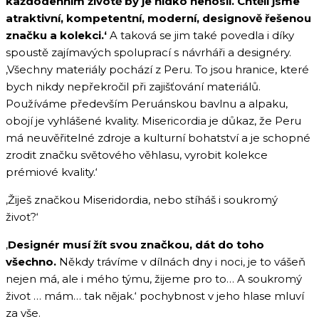
každodenním životě by je nidko nenosil. Chtěli jsme
atraktivní, kompetentní, moderní, designově řešenou
značku a kolekci.‘
A taková se jim také povedla i díky
spoustě zajímavých spoluprací s návrháři a designéry.
‚Všechny materiály pochází z Peru. To jsou hranice, které
bych nikdy nepřekročil při zajišťování materiálů.
Používáme především Peruánskou bavlnu a alpaku,
obojí je vyhlášené kvality. Misericordia je důkaz, že Peru
má neuvěřitelné zdroje a kulturní bohatství a je schopné
zrodit značku světového věhlasu, vyrobit kolekce
prémiové kvality.‘
‚Žiješ značkou Miseridordia, nebo stíháš i soukromý
život?‘
‚
Designér musí žít svou značkou, dát do toho
všechno.
Někdy trávíme v dílnách dny i noci, je to vášeň
nejen má, ale i mého týmu, žijeme pro to… A soukromý
život … mám… tak nějak.‘ pochybnost v jeho hlase mluví
za vše.