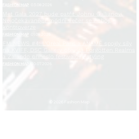
FASHION MAP
03.08.2026
Met Gala 2027 bude patřit Johnu Gallianovi.
Nejočekávanější módní večer se nebojí
kontroverze
FASHION MAP
01.08.2026
FM NEWS #4: L’Oréal Paris a ANAMÉ spojily síly
na KVIFF, DSC Gallery otevírá Forgotten Realms
a Zalando přineslo festivalový styling
FASHION MAP
30.07.2026
© 2026 Fashion Map