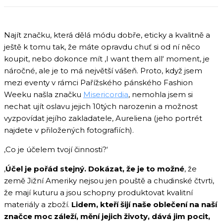
Najít značku, která dělá módu dobře, eticky a kvalitně a
ještě k tomu tak, že máte opravdu chuť si od ní něco
koupit, nebo dokonce mít ‚I want them all‘ moment, je
náročné, ale je to má největší vášeň. Proto, když jsem
mezi eventy v rámci Pařížského pánského Fashion
Weeku našla značku
Misericordia
, nemohla jsem si
nechat ujít oslavu jejich 10tých narozenin a možnost
vyzpovídat jejího zakladatele, Aureliena (jeho portrét
najdete v přiložených fotografiích).
‚Co je účelem tvojí činnosti?‘
‚
Účel je pořád stejný. Dokázat, že je to možné
, že
země Jižní Ameriky nejsou jen pouště a chudinské čtvrti,
že mají kuturu a jsou schopny produktovat kvalitní
materiály a zboží.
Lidem, kteří šijí naše oblečení na naší
značce moc záleží, mění jejich životy, dává jim pocit,