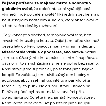
že jsou potřební, že mají své místo a hodnotu v
globálním světě
, že oblečení, které vyrábějí, nosí
výjimeční lidé po celém světě.‘ říká jedním dechem a s
neutuchajícím nadšením Aurelien, který absolvoval ve
středu večer desítky rozhovorů.
‚Celý koncept a obchod jsem vybudoval sám, bez
investorů, kousek po kousku. Odjel jsem před více než
deseti lety do Peru, pracoval jsem v umění a designu.
Misericordia vznikla v podstatě jako sázka.
Setkal
jsem se s úžasnými lidmi a práce s nimi mě naplňovala,
dávalo mi to smysl. Začínali jsme ale úplně bez ničeho.
První stroje jsme si pronajali, po sezóně jsme nějaké
koupili. Ze začátku jsem trávil každý den hodiny v
autobuse, abych sehnal kus nitě tu a pár kilo přízi
tamhle. Byl to punk. Na druhou stranu úspěch na
Pařížské půdě byl instantní. Mezi prvními přisla
objednávka od Colette (nejznámější koncept store v
Paříži, pozn. redaktora). Až po letech jsme koupili