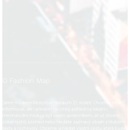
O Fashion Map
Jsme moderní lifestylové médium 21. století. Chceme nejen
informovat, ale i přinášet neotřelý pohled na lokální i
mezinárodní módu a být vaším společníkem, ať už chcete
získat rychlý přehled nebo hledáte zajímavý obsah s hlubšími
texty a rozhovory. Chceme si hledat vlastní cestu, která bude