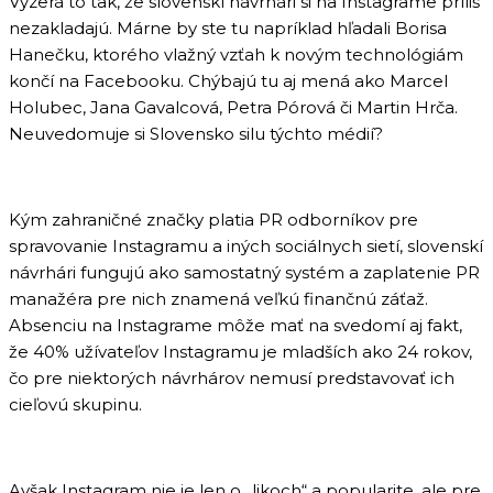
Vyzerá to tak, že slovenskí návrhári si na Instagrame príliš
nezakladajú. Márne by ste tu napríklad hľadali Borisa
Hanečku, ktorého vlažný vzťah k novým technológiám
končí na Facebooku. Chýbajú tu aj mená ako Marcel
Holubec, Jana Gavalcová, Petra Pórová či Martin Hrča.
Neuvedomuje si Slovensko silu týchto médií?
Kým zahraničné značky platia PR odborníkov pre
spravovanie Instagramu a iných sociálnych sietí, slovenskí
návrhári fungujú ako samostatný systém a zaplatenie PR
manažéra pre nich znamená veľkú finančnú záťaž.
Absenciu na Instagrame môže mať na svedomí aj fakt,
že 40% užívateľov Instagramu je mladších ako 24 rokov,
čo pre niektorých návrhárov nemusí predstavovať ich
cieľovú skupinu.
Avšak Instagram nie je len o „likoch“ a popularite, ale pre