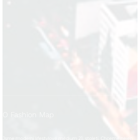
O Fashion Map
Jsme moderní lifestylové médium 21. století. Chceme nejen