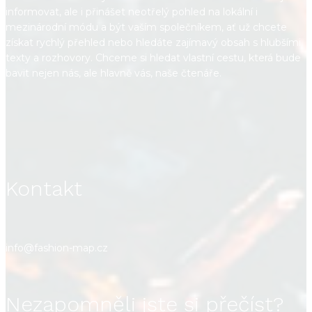
informovat, ale i přinášet neotřelý pohled na lokální i
mezinárodní módu a být vaším společníkem, ať už chcete
získat rychlý přehled nebo hledáte zajímavý obsah s hlubšími
texty a rozhovory. Chceme si hledat vlastní cestu, která bude
bavit nejen nás, ale hlavně vás, naše čtenáře.
Kontakt
info@fashion-map.cz
Nezapomněli jste si přečíst?