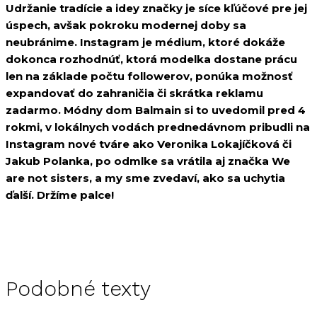
Udržanie tradície a idey značky je síce kľúčové pre jej
úspech, avšak pokroku modernej doby sa
neubránime. Instagram je médium, ktoré dokáže
dokonca rozhodnúť, ktorá modelka dostane prácu
len na základe počtu followerov, ponúka možnosť
expandovať do zahraničia či skrátka reklamu
zadarmo. Módny dom Balmain si to uvedomil pred 4
rokmi, v lokálnych vodách prednedávnom pribudli na
Instagram nové tváre ako Veronika Lokajíčková či
Jakub Polanka, po odmlke sa vrátila aj značka We
are not sisters, a my sme zvedaví, ako sa uchytia
ďalší. Držíme palce!
Podobné texty