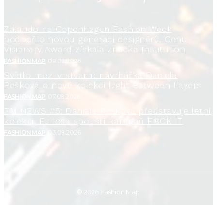
Zalando na Copenhagen Fashion Week
podpořilo novou generaci designérů. Cenu
Visionary Award získala značka Institution
FASHION MAP
08.08.2026
Světlo mezi vrstvami: návrhářka Daniela
Pešková o nové kolekci Light Between Layers
FASHION MAP
07.08.2026
FM NEWS #5: Daniela Pešková představuje letní
kolekci, Furiosa spouští kampaň F®CK IT
FASHION MAP
03.08.2026
© 2026 Fashion Map