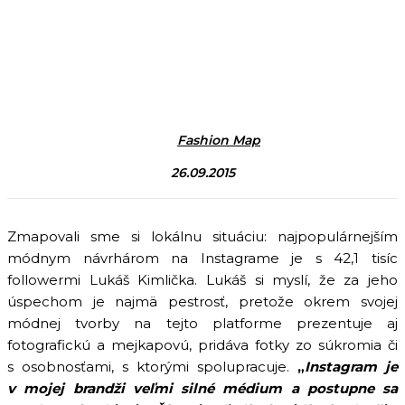
Fashion Map
26.09.2015
Zmapovali sme si lokálnu situáciu: najpopulárnejším
módnym návrhárom na Instagrame je s 42,1 tisíc
followermi Lukáš Kimlička. Lukáš si myslí, že za jeho
úspechom je najmä pestrosť, pretože okrem svojej
módnej tvorby na tejto platforme prezentuje aj
fotografickú a mejkapovú, pridáva fotky zo súkromia či
s osobnosťami, s ktorými spolupracuje.
„
Instagram je
v mojej brandži veľmi silné médium a postupne sa