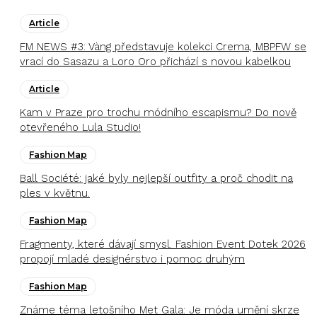
Article
FM NEWS #3: Vàng představuje kolekci Crema, MBPFW se
vrací do Sasazu a Loro Oro přichází s novou kabelkou
Article
Kam v Praze pro trochu módního escapismu? Do nově
otevřeného Lula Studio!
Fashion Map
Ball Société: jaké byly nejlepší outfity a proč chodit na
ples v květnu.
Fashion Map
Fragmenty, které dávají smysl. Fashion Event Dotek 2026
propojí mladé designérstvo i pomoc druhým
Fashion Map
Známe téma letošního Met Gala: Je móda umění skrze