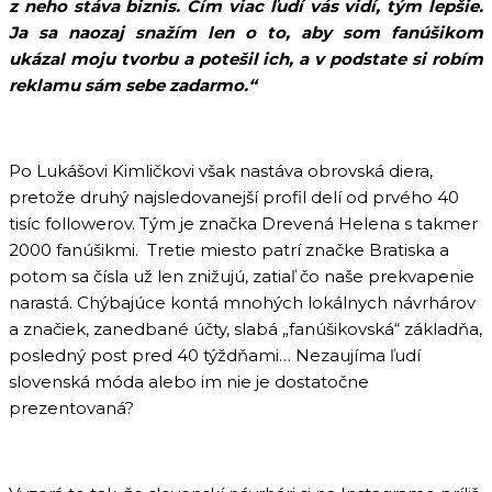
z neho stáva biznis. Čím viac ľudí vás vidí, tým lepšie.
Ja sa naozaj snažím len o to, aby som fanúšikom
ukázal moju tvorbu a potešil ich, a v podstate si robím
reklamu sám sebe zadarmo.“
Po Lukášovi Kimličkovi však nastáva obrovská diera,
pretože druhý najsledovanejší profil delí od prvého 40
tisíc followerov. Tým je značka Drevená Helena s takmer
2000 fanúšikmi. Tretie miesto patrí značke Bratiska a
potom sa čísla už len znižujú, zatiaľ čo naše prekvapenie
narastá. Chýbajúce kontá mnohých lokálnych návrhárov
a značiek, zanedbané účty, slabá „fanúšikovská“ základňa,
posledný post pred 40 týždňami… Nezaujíma ľudí
slovenská móda alebo im nie je dostatočne
prezentovaná?