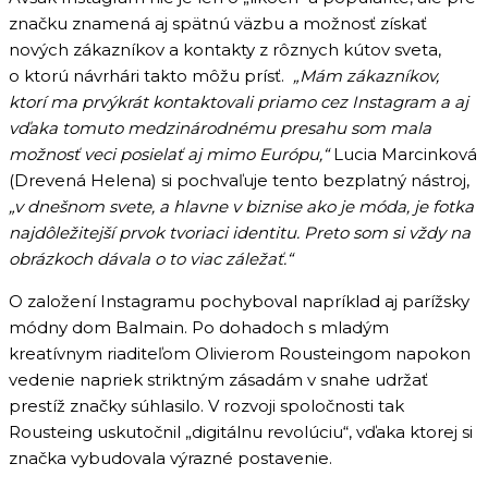
značku znamená aj spätnú väzbu a možnosť získať
nových zákazníkov a kontakty z rôznych kútov sveta,
o ktorú návrhári takto môžu prísť.
„Mám zákazníkov,
ktorí ma prvýkrát kontaktovali priamo cez Instagram a aj
vďaka tomuto medzinárodnému presahu som mala
možnosť veci posielať aj mimo Európu,“
Lucia Marcinková
(Drevená Helena) si pochvaľuje tento bezplatný nástroj,
„v dnešnom svete, a hlavne v biznise ako je móda, je fotka
najdôležitejší prvok tvoriaci identitu. Preto som si vždy na
obrázkoch dávala o to viac záležať.“
O založení Instagramu pochyboval napríklad aj parížsky
módny dom Balmain. Po dohadoch s mladým
kreatívnym riaditeľom Olivierom Rousteingom napokon
vedenie napriek striktným zásadám v snahe udržať
prestíž značky súhlasilo. V rozvoji spoločnosti tak
Rousteing uskutočnil „digitálnu revolúciu“, vďaka ktorej si
značka vybudovala výrazné postavenie.