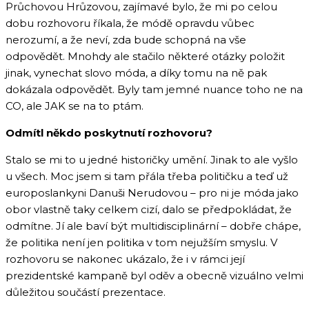
Průchovou Hrůzovou, zajímavé bylo, že mi po celou
dobu rozhovoru říkala, že módě opravdu vůbec
nerozumí, a že neví, zda bude schopná na vše
odpovědět. Mnohdy ale stačilo některé otázky položit
jinak, vynechat slovo móda, a díky tomu na ně pak
dokázala odpovědět. Byly tam jemné nuance toho ne na
CO, ale JAK se na to ptám.
Odmítl někdo poskytnutí rozhovoru?
Stalo se mi to u jedné historičky umění. Jinak to ale vyšlo
u všech. Moc jsem si tam přála třeba političku a teď už
europoslankyni Danuši Nerudovou – pro ni je móda jako
obor vlastně taky celkem cizí, dalo se předpokládat, že
odmítne. Jí ale baví být multidisciplinární – dobře chápe,
že politika není jen politika v tom nejužším smyslu. V
rozhovoru se nakonec ukázalo, že i v rámci její
prezidentské kampaně byl oděv a obecně vizuálno velmi
důležitou součástí prezentace.