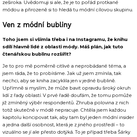
zeširoka. Uvědomuji si ale, že je to pořád protkané
módou a přirozeně si to hledá tu módní cílovou skupinu.
Ven z módní bubliny
Toho jsem si všimla třeba i na Instagramu, že knihu
sdílí hlavně lidé z oblasti módy. Máš plán, jak tuto
čtenářskou bublinu rozšířit?
Je to pro mě poměrně citlivé a neprobádané téma, a
jsem ráda, že to probíráme. Jak už jsem zmínila, tak
nechci, aby se kniha zacyklila jen v jedné bublině.
Upřímně si myslím, že může bavit opravdu široký okruh
lidí z řady oblastí. V prvé řadě doufám, že tomu pomůže
již zmíněný výběr respondentů. Zhruba polovina z nich
totiž skutečně v módě nepracuje. Chtěla jsem každou
kapitolu koncipovat tak, aby tam byl jeden módní insider
a jedna další osobnost, která je z jiného prostředí – to
vizuálno se jí ale přesto dotýká. To je případ třeba Šárky