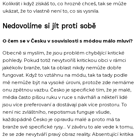
Kolikrát i když získáš to, co hrozně chceš, tak se může
ukázat, že to vlastně není to, co sis vysnila.
Nedovolíme si jít proti sobě
O čem se v Česku v souvislosti s módou málo mluví?
Obecně si myslím, že jsou problém chybějící kritické
pohledy. Pokud totiž nevytvoříš kritickou obci v rámci
jakékoliv branže, tak ta oblast nikdy nemůže dobře
fungovat. Když to vztáhnu na módu, tak ta tady podle
mě nemůže být na vysoké úrovni, protože zde nemáme
onu zpětnou vazbu. Česko je specifické tím, že je malé,
média často píšou ruku v ruce s návrháři a někteří lidé
jsou více preferovaní a dostávají pak více prostoru. To
není nic zvláštního, nepotismus funguje všude,
každopádně Česko je opravdu malé a proto má ta
branže své specifické rysy… V závěru to ale vede k tomu,
že se zde nevytváří pravý obraz reality. Absentující kritika