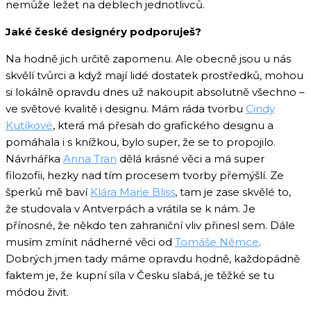
nemůže ležet na deblech jednotlivců.
Jaké české designéry podporuješ?
Na hodně jich určitě zapomenu. Ale obecně jsou u nás
skvělí tvůrci a když mají lidé dostatek prostředků, mohou
si lokálně opravdu dnes už nakoupit absolutně všechno –
ve světové kvalitě i designu. Mám ráda tvorbu
Cindy
Kutíkové
, která má přesah do grafického designu a
pomáhala i s knížkou, bylo super, že se to propojilo.
Návrhářka
Anna Tran
dělá krásné věci a má super
filozofii, hezky nad tím procesem tvorby přemýšlí. Ze
šperků mě baví
Klára Marie Bliss
, tam je zase skvělé to,
že studovala v Antverpách a vrátila se k nám. Je
přínosné, že někdo ten zahraniční vliv přinesl sem. Dále
musím zmínit nádherné věci od
Tomáše Němce
.
Dobrých jmen tady máme opravdu hodně, každopádně
faktem je, že kupní síla v Česku slabá, je těžké se tu
módou živit.