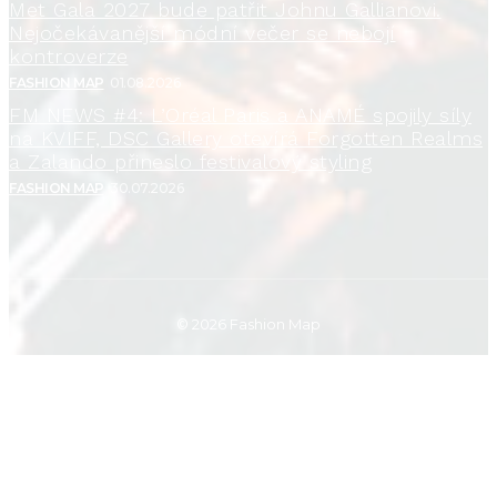
Met Gala 2027 bude patřit Johnu Gallianovi.
Nejočekávanější módní večer se nebojí
kontroverze
FASHION MAP
01.08.2026
FM NEWS #4: L’Oréal Paris a ANAMÉ spojily síly
na KVIFF, DSC Gallery otevírá Forgotten Realms
a Zalando přineslo festivalový styling
FASHION MAP
30.07.2026
© 2026 Fashion Map