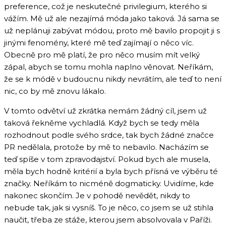
preference, což je neskutečné privilegium, kterého si
vážím. Mě už ale nezajímá móda jako taková. Já sama se
už neplánuji zabývat módou, proto mě bavilo propojit ji s
jinými fenomény, které mě teď zajímají o něco víc.
Obecně pro mě platí, že pro něco musím mít velký
zápal, abych se tomu mohla naplno věnovat. Neříkám,
že se k módě v budoucnu nikdy nevrátím, ale teď to není
nic, co by mě znovu lákalo.
V tomto odvětví už zkrátka nemám žádný cíl, jsem už
taková řekněme vychladlá. Když bych se tedy měla
rozhodnout podle svého srdce, tak bych žádné značce
PR nedělala, protože by mě to nebavilo. Nacházím se
teď spíše v tom zpravodajství. Pokud bych ale musela,
měla bych hodně kritérií a byla bych přísná ve výběru té
značky. Neříkám to nicméně dogmaticky. Uvidíme, kde
nakonec skončím. Je v pohodě nevědět, nikdy to
nebude tak, jak si vysníš. To je něco, co jsem se už stihla
naučit, třeba ze stáže, kterou jsem absolvovala v Paříži.