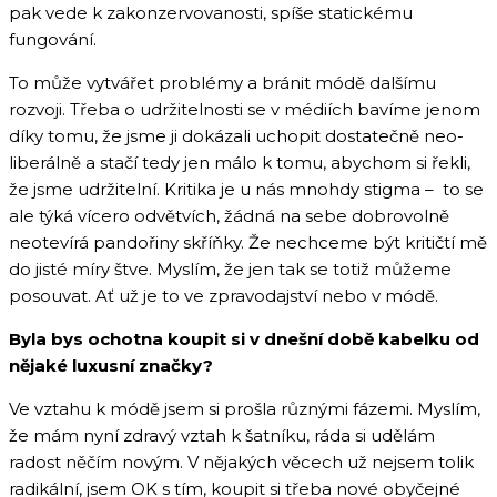
pak vede k zakonzervovanosti, spíše statickému
fungování.
To může vytvářet problémy a bránit módě dalšímu
rozvoji. Třeba o udržitelnosti se v médiích bavíme jenom
díky tomu, že jsme ji dokázali uchopit dostatečně neo-
liberálně a stačí tedy jen málo k tomu, abychom si řekli,
že jsme udržitelní. Kritika je u nás mnohdy stigma – to se
ale týká vícero odvětvích, žádná na sebe dobrovolně
neotevírá pandořiny skříňky. Že nechceme být kritičtí mě
do jisté míry štve. Myslím, že jen tak se totiž můžeme
posouvat. Ať už je to ve zpravodajství nebo v módě.
Byla bys ochotna koupit si v dnešní době kabelku od
nějaké luxusní značky?
Ve vztahu k módě jsem si prošla různými fázemi. Myslím,
že mám nyní zdravý vztah k šatníku, ráda si udělám
radost něčím novým. V nějakých věcech už nejsem tolik
radikální, jsem OK s tím, koupit si třeba nové obyčejné