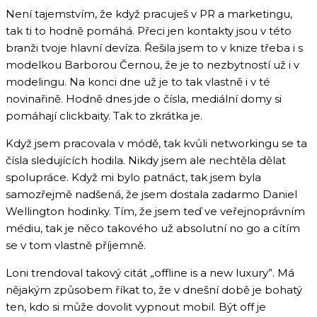
Není tajemstvím, že když pracuješ v PR a marketingu,
tak ti to hodně pomáhá. Přeci jen kontakty jsou v této
branži tvoje hlavní devíza. Řešila jsem to v knize třeba i s
modelkou Barborou Černou, že je to nezbytností už i v
modelingu. Na konci dne už je to tak vlastně i v té
novinařině. Hodně dnes jde o čísla, mediální domy si
pomáhají clickbaity. Tak to zkrátka je.
Když jsem pracovala v módě, tak kvůli networkingu se ta
čísla sledujících hodila. Nikdy jsem ale nechtěla dělat
spolupráce. Když mi bylo patnáct, tak jsem byla
samozřejmě nadšená, že jsem dostala zadarmo Daniel
Wellington hodinky. Tím, že jsem teď ve veřejnoprávním
médiu, tak je něco takového už absolutní no go a cítím
se v tom vlastně příjemně.
Loni trendoval takový citát „offline is a new luxury”. Má
nějakým způsobem říkat to, že v dnešní době je bohatý
ten, kdo si může dovolit vypnout mobil. Být off je