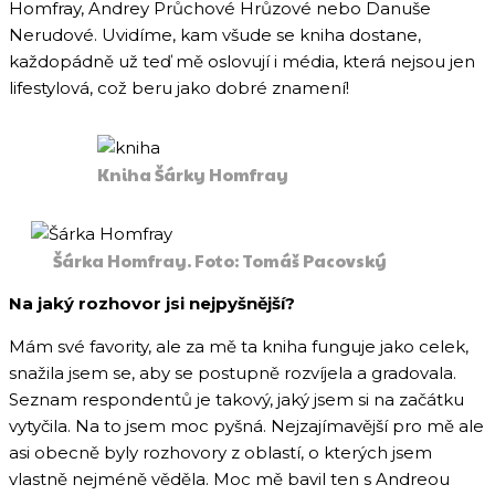
Homfray, Andrey Průchové Hrůzové nebo Danuše
Nerudové. Uvidíme, kam všude se kniha dostane,
každopádně už teď mě oslovují i média, která nejsou jen
lifestylová, což beru jako dobré znamení!
Kniha Šárky Homfray
Šárka Homfray. Foto: Tomáš Pacovský
Na jaký rozhovor jsi nejpyšnější?
Mám své favority, ale za mě ta kniha funguje jako celek,
snažila jsem se, aby se postupně rozvíjela a gradovala.
Seznam respondentů je takový, jaký jsem si na začátku
vytyčila. Na to jsem moc pyšná. Nejzajímavější pro mě ale
asi obecně byly rozhovory z oblastí, o kterých jsem
vlastně nejméně věděla. Moc mě bavil ten s Andreou