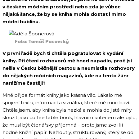
v českém módním prostředí nebo zda je vůbec
nějaká šance, že by se kniha mohla dostat i mimo
módní bublinu.
Foto: Tomáš Pacovský
V první řadě bych ti chtěla pogratulovat k vydání
knihy. Při čtení rozhovorů mě hned napadlo, proč jsi
nešla v Česku běžnější cestou a neumístila rozhovory
do nějakých módních magazínů, kde na tento žánr
narážíme častěji?
Mně přijde formát knihy jako krásná věc. Lákalo mě
spojení textu, informací a vizuálna, které mě moc baví.
Chtěla jsem, aby kniha byla hezká a mohla do jisté míry
sloužit jako coffee table book, hlavním kritériem ale bylo,
že musí být čtenářsky příjemná – proto jsme zvolili i
hodně knižní papír. Nažloutlý, strukturovaný, který se do