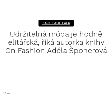
TALK TALK TALK
Udržitelná móda je hodně
elitářská, říká autorka knihy
On Fashion Adéla Šponerová
Facebook
Twitter
Pinterest
WhatsA
16
min.