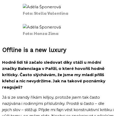
Foto: Stella Valentina
Foto: Honza Zima
Offline is a new luxury
Hodně lidí tě začalo sledovat díky stáži u módní
značky Balenciaga v Paříži, o které hovoříš hodně
kriticky. Často slýchávám, že jsme my mladí příliš
křehcí a nic nevydržíme. Jak na takové poznámky
reaguješ?
Já si ze srandy říkám killjoy, protože jsem tak často
nazývána i rodinnými příslušníky. Prostě si často – dle
jejich slov – stěžuji. Přijde mi fajn vést konstruktivní kritiku i
vůči tomu, co mám ráda. Nechci se spokojovat s nějakým