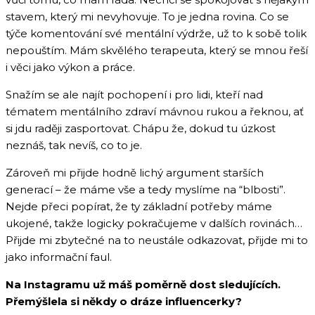
stavem, který mi nevyhovuje. To je jedna rovina. Co se
týče komentování své mentální výdrže, už to k sobě tolik
nepouštím. Mám skvělého terapeuta, který se mnou řeší
i věci jako výkon a práce.
Snažím se ale najít pochopení i pro lidi, kteří nad
tématem mentálního zdraví mávnou rukou a řeknou, ať
si jdu raději zasportovat. Chápu že, dokud tu úzkost
neznáš, tak nevíš, co to je.
Zároveň mi přijde hodně lichý argument starších
generací – že máme vše a tedy myslíme na “blbosti”.
Nejde přeci popírat, že ty základní potřeby máme
ukojené, takže logicky pokračujeme v dalších rovinách…
Přijde mi zbytečné na to neustále odkazovat, přijde mi to
jako informační faul.
Na Instagramu už máš poměrně dost sledujících.
Přemýšlela si někdy o dráze influencerky?