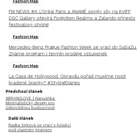
Fashion Map
FM NEWS #4: L’Oréal Paris a ANAMÉ spojily síly na KVIFF,
DSC Gallery otevírá Forgotten Realms a Zalando přineslo
festivalový styling
Fashion Map
Mercedes-Benz Prague Fashion Week se vrací do SaSaZu.
Známe program i termín prodeje vstupenek
Fashion Map
La Casa de Hollywood. Opravdu pořád musíme nosit
kradené šperky? #StylingDiaries
Předchozí článek
#BRANDLOVEㅣNanushka:
Minimalistický design pro
odpovědnou budoucnost
Další článek
Radka Sirková se vrací s kolekcí
pod vlastním jménem