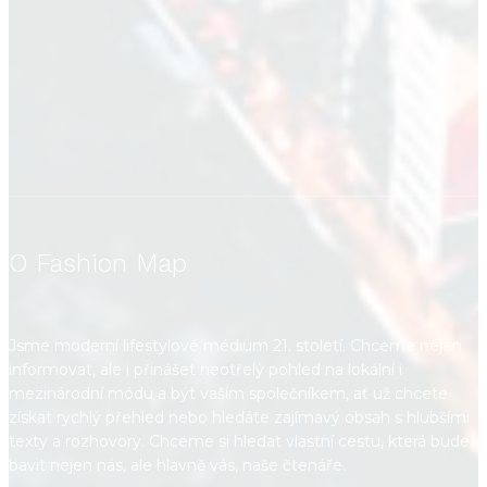
O Fashion Map
Jsme moderní lifestylové médium 21. století. Chceme nejen
informovat, ale i přinášet neotřelý pohled na lokální i
mezinárodní módu a být vaším společníkem, ať už chcete
získat rychlý přehled nebo hledáte zajímavý obsah s hlubšími
texty a rozhovory. Chceme si hledat vlastní cestu, která bude
bavit nejen nás, ale hlavně vás, naše čtenáře.