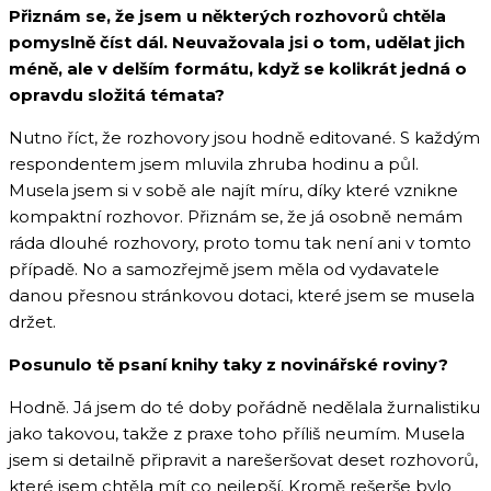
Přiznám se, že jsem u některých rozhovorů chtěla
pomyslně číst dál. Neuvažovala jsi o tom, udělat jich
méně, ale v delším formátu, když se kolikrát jedná o
opravdu složitá témata?
Nutno říct, že rozhovory jsou hodně editované. S každým
respondentem jsem mluvila zhruba hodinu a půl.
Musela jsem si v sobě ale najít míru, díky které vznikne
kompaktní rozhovor. Přiznám se, že já osobně nemám
ráda dlouhé rozhovory, proto tomu tak není ani v tomto
případě. No a samozřejmě jsem měla od vydavatele
danou přesnou stránkovou dotaci, které jsem se musela
držet.
Posunulo tě psaní knihy taky z novinářské roviny?
Hodně. Já jsem do té doby pořádně nedělala žurnalistiku
jako takovou, takže z praxe toho příliš neumím. Musela
jsem si detailně připravit a narešeršovat deset rozhovorů,
které jsem chtěla mít co nejlepší. Kromě rešerše bylo