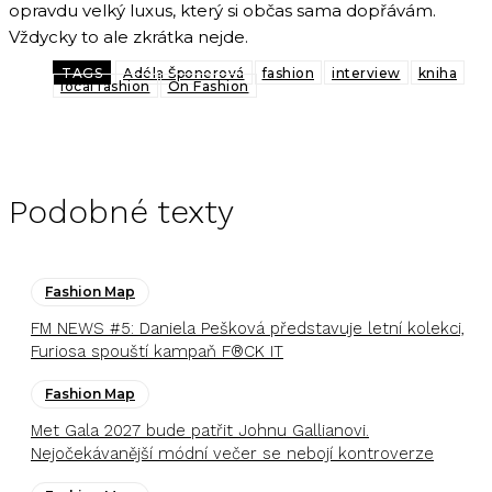
opravdu velký luxus, který si občas sama dopřávám.
Vždycky to ale zkrátka nejde.
TAGS
Adéla Šponerová
fashion
interview
kniha
local fashion
On Fashion
Podobné texty
Fashion Map
FM NEWS #5: Daniela Pešková představuje letní kolekci,
Furiosa spouští kampaň F®CK IT
Fashion Map
Met Gala 2027 bude patřit Johnu Gallianovi.
Nejočekávanější módní večer se nebojí kontroverze