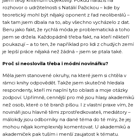
jsem tedy kritérium objektivity. Pokud narážíš na
rozhovor o udržitelnosti s Natálií Pažickou – kde by
teoretický mohl být nějaký oponent z řad neoliberálů –
tak tam jsem dbala na to, aby všechno vycházelo z dat.
Beru jako fakt, že rychlá móda je problematická a toho
jsem se držela. Každopádně třeba fakt, na kteří někteří
poukazují – a to ten, že například pro lidi z chudých zemí
je lepší práce nějaká než žádná – jsem se ptala také.
Proč si neoslovila třeba i módní novinářku?
Měla jsem stanovené okruhy, na které jsem si chtěla v
rámci knihy odpovědět. Takže jsem skutečně hledala
respondenty, kteří mi naplní tyto oblasti a moje otázky
zodpoví. Upřímně, cennější pro mě jsou hlasy akademiků
než osob, které o té branži píšou. I z vlastní praxe vím, že
novináři jsou hlavně těmi zprostředkovateli, mediátory –
málokdy jsou odborníky na dané téma do té míry, že jej
mohou nějak komplexněji komentovat. U akademiků a
akademiček pak tuším i menší zaujatost k tématu.