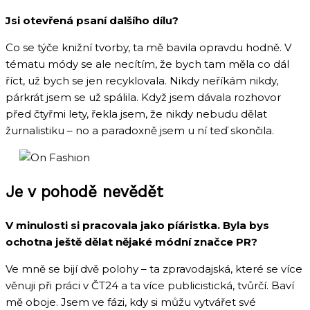
Jsi otevřená psaní dalšího dílu?
Co se týče knižní tvorby, ta mě bavila opravdu hodně. V
tématu módy se ale necítím, že bych tam měla co dál
říct, už bych se jen recyklovala. Nikdy neříkám nikdy,
párkrát jsem se už spálila. Když jsem dávala rozhovor
před čtyřmi lety, řekla jsem, že nikdy nebudu dělat
žurnalistiku – no a paradoxně jsem u ní teď skončila.
Je v pohodě nevědět
V minulosti si pracovala jako píáristka. Byla bys
ochotna ještě dělat nějaké módní značce PR?
Ve mně se bijí dvě polohy – ta zpravodajská, které se více
věnuji při práci v ČT24 a ta více publicistická, tvůrčí. Baví
mě oboje. Jsem ve fázi, kdy si můžu vytvářet své