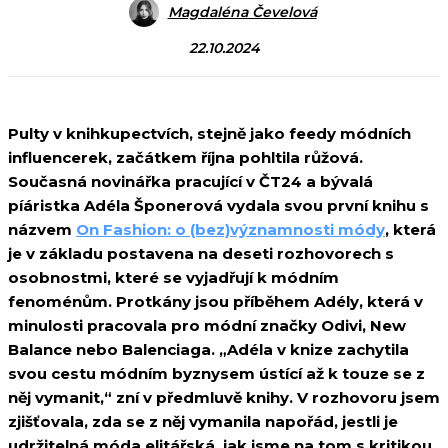
Magdaléna Čevelová
22.10.2024
Pulty v knihkupectvích, stejně jako feedy módních
influencerek, začátkem října pohltila růžová.
Současná novinářka pracující v ČT24 a bývalá
píáristka Adéla Šponerová vydala svou první knihu s
názvem
On Fashion: o (bez)významnosti módy
, která
je v základu postavena na deseti rozhovorech s
osobnostmi, které se vyjadřují k módním
fenoménům. Protkány jsou příběhem Adély, která v
minulosti pracovala pro módní značky Odivi, New
Balance nebo Balenciaga. „Adéla v knize zachytila
svou cestu módním byznysem ústící až k touze se z
něj vymanit,“ zní v předmluvě knihy. V rozhovoru jsem
zjišťovala, zda se z něj vymanila napořád, jestli je
udržitelná móda elitářská, jak jsme na tom s kritikou