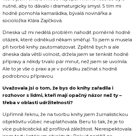
nutné, aby to dávalo i dramaturgicky smysl. S tím mi
hodně pomohla kamarádka, bývalá novinářka a
socioložka Klára Zajíčková.
Dneska už mi nedělá problém nahodit poměrně hodně
otázek, které odněkud někam směřují. To jsem si musela
při tvorbě knihy zautomatizovat. Zpětně bych si ale
dneska dala větší volnost, držela jsem se tenkrát hodně
přípravy a někdy trvalo pár minut, než jsem se uvolnila.
Ale to je vše o praxi a je v pořádku začínat s hodně
podrobnou přípravou.
Uvažovala jsi o tom, že bys do knihy zařadila i
rozhovor s lidmi, kteří mají opačný názor než ty –
třeba v oblasti udržitelnosti?
Upřímně řeknu, že na tvorbu knihy jsem žurnalistickou
objektivitu vůbec neuplatňovala. Beru to tak, že je to
více publicistická až profilová záležitost. Nerespektovala