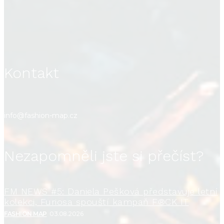
Kontakt
info@fashion-map.cz
Nezapomněli jste si přečíst?
FM NEWS #5: Daniela Pešková představuje letní
kolekci, Furiosa spouští kampaň F®CK IT
FASHION MAP
03.08.2026