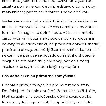
knih s fotografiemi běžně nepoužívá. Měla jsem od
začátku poměrně konkrétní představu o tom, jak by
měla kniha vypadat, ať už formou nebo obálkou.
Výsledkem měla být – a snad i je – populárně-naučná
knížka, která vychází z velké části z dat, což by v audio
formátu či magazínu úplně nešlo. V On fashion totiž
často využívám poznámky pod čarou – zdrojování a
odkazy na akademické či jiné práce mi v hlavě usnadňují
právě onu obhajobu módy. Jsem hrozně ráda, že mi už
někteří lidé psali, že se dozadu do rejstříku skutečně
dívají, a že zmíněné tituly využívají jako další zdroj
inspirace ke svým akademickým výstupům.
Pro koho si knihu primárně zamýšlela?
Nechtěla jsem, aby byla jen pro lidi z módní sféry.
Doufala jsem (a stále doufám), že může sloužit i těm,
kteří se zajímají o společenské dění a sociologické
fenomény. Proto jsem volila respondenty opravdu